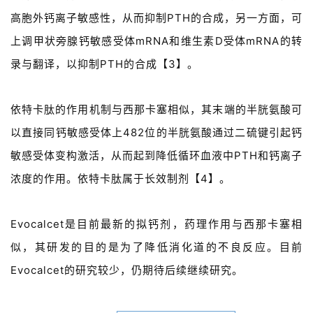
高胞外钙离子敏感性，从而抑制PTH的合成，另一方面，可
上调甲状旁腺钙敏感受体mRNA和维生素D受体mRNA的转
录与翻译，以抑制PTH的合成【3】。
依特卡肽的作用机制与西那卡塞相似，其末端的半胱氨酸可
以直接同钙敏感受体上482位的半胱氨酸通过二硫键引起钙
敏感受体变构激活，从而起到降低循环血液中PTH和钙离子
浓度的作用。依特卡肽属于长效制剂【4】。
Evocalcet是目前最新的拟钙剂，药理作用与西那卡塞相
似，其研发的目的是为了降低消化道的不良反应。目前
Evocalcet的研究较少，仍期待后续继续研究。