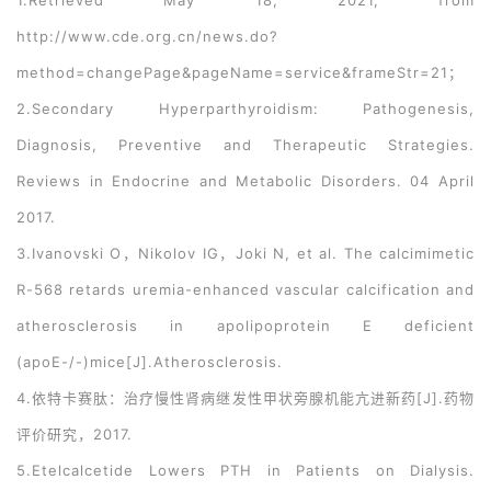
1.Retrieved May 18, 2021, from
http://www.cde.org.cn/news.do?
method=changePage&pageName=service&frameStr=21；
2.Secondary Hyperparthyroidism: Pathogenesis,
Diagnosis, Preventive and Therapeutic Strategies.
Reviews in Endocrine and Metabolic Disorders. 04 April
2017.
3.Ivanovski O，Nikolov IG，Joki N, et al. The calcimimetic
R-568 retards uremia-enhanced vascular calcification and
atherosclerosis in apolipoprotein E deficient
(apoE-/-)mice[J].Atherosclerosis.
4.依特卡赛肽：治疗慢性肾病继发性甲状旁腺机能亢进新药[J].药物
评价研究，2017.
5.Etelcalcetide Lowers PTH in Patients on Dialysis.