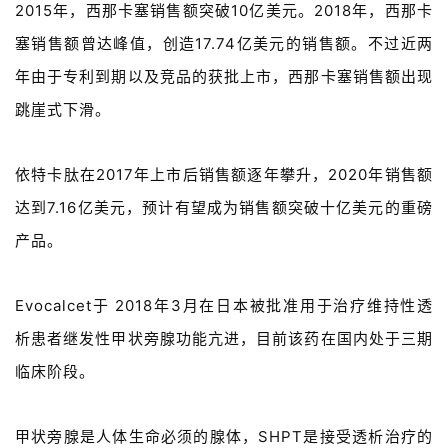
2015年，西那卡塞销售额突破10亿美元。2018年，西那卡
塞销售额曾达峰值，创造17.74亿美元的销售额。不过近两
精
年由于专利到期以及竞品的获批上市，西那卡塞销售额出现
彩
活
跳崖式下滑。
动
依特卡肽在2017年上市后销售额逐年攀升，2020年销售额
B
D
达到7.16亿美元，预计有望成为销售额突破十亿美元的重磅
投
产品。
融
资
平
Evocalcet于 2018年3月在日本被批准用于治疗维持性透
台
登录
注册
析患者继发性甲状旁腺功能亢进，目前该药在国内处于三期
临床阶段。
药
时
代
甲状旁腺是人体生命必须的腺体，SHPT是接受透析治疗的