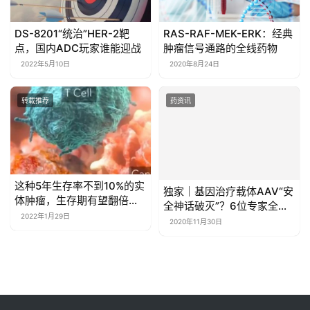
DS-8201“统治”HER-2靶
RAS-RAF-MEK-ERK：经典
点，国内ADC玩家谁能迎战
肿瘤信号通路的全线药物
2022年5月10日
2020年8月24日
转载推荐
药资讯
​这种5年生存率不到10%的实
独家｜基因治疗载体AAV“安
体肿瘤，生存期有望翻倍！
全神话破灭”？6位专家全方
免疫疗法新进展
2022年1月29日
位解读：太炒作了，别因噎
2020年11月30日
废食