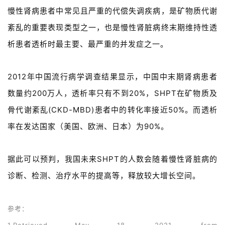
学
慢性肾病患者中常见且严重的代偿失调疾病，是矿物质代谢
苑
紊乱的重要表现类型之一，也是慢性肾脏病终末期维持性透
A
析患者透析时最主要、最严重的并发症之一。
l
l
2012年中国流行病学调查结果显示，中国中末期肾病患者
E
n
数量约200万人，透析率只有不到20%，SHPT在矿物质及
g
骨代谢紊乱(CKD-MBD)患者中的转化率接近50%。而透析
l
i
率在发达国家（美国、欧洲、日本）为90%。
s
h
据此可以预判，我国未来SHPT的人数会随着慢性肾脏病的
诊断、检测、治疗水平的提高等，释放较大增长空间。
联
系
我
参考：
们