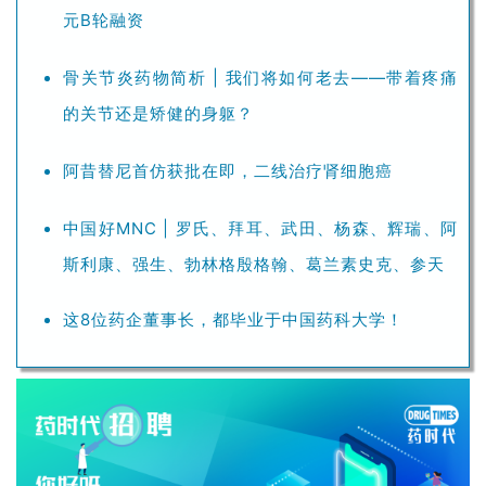
元B轮融资
骨关节炎药物简析 | 我们将如何老去——带着疼痛
的关节还是矫健的身躯？
阿昔替尼首仿获批在即，二线治疗肾细胞癌
中国好MNC | 罗氏、拜耳、武田、杨森、辉瑞、阿
斯利康、强生、勃林格殷格翰、葛兰素史克、参天
这8位药企董事长，都毕业于中国药科大学！