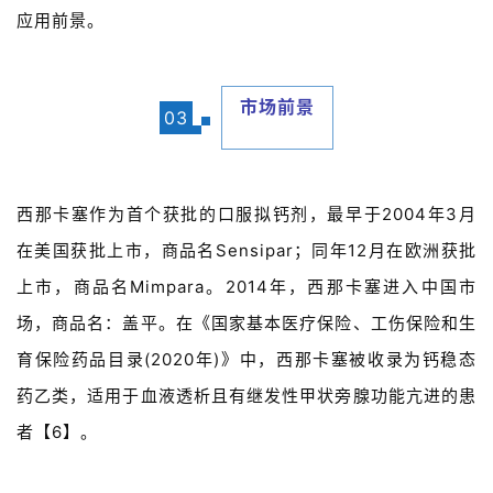
应用前景。
市场前景
03
首
西那卡塞作为首个获批的口服拟钙剂，最早于2004年3月
页
在美国获批上市，商品名Sensipar；同年12月在欧洲获批
上市，商品名Mimpara。2014年，西那卡塞进入中国市
药
场，商品名：盖平。在《国家基本医疗保险、工伤保险和生
资
讯
育保险药品目录(2020年)》中，西那卡塞被收录为钙稳态
药乙类，适用于血液透析且有继发性甲状旁腺功能亢进的患
视
者【6】。
频
专
区