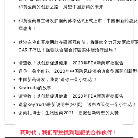
学
和黄医药的创新之路，展望中国新药的未来
苑
和黄医药自主研发肿瘤药苏泰达®正式上市，中国创新药惠
A
瘤患者！
l
l
默沙东停止开发两款在研新冠疫苗，将继续全力开发两款新
E
CAR-T疗法！强强联合能否打破实体瘤治疗困局？
n
g
请查收！以创新促进健康，2020年FDA新药审批报告
l
送你一朵小红花！2020年中国乘风破浪的改良型新药创新型
i
中国新药研发，我要“送你一朵小红花”！
s
Keytruda的故事
h
请查收！以创新促进健康，2020年FDA新药审批报告
送您Keytruda最新说明书(97页)！送白衣天使一朵小红花！
联
谢雨礼博士 | 生物医药2021：把握创新转型的大势
系
我
们
药时代，我们帮您找到理想的合作伙伴！