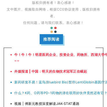
版权归拥有者！衷心感谢！
文中图片
、
视频
取自网络
，根据CC0协议使用，版权归拥有
者。
任何问题，请与我们联系。衷心感谢！
推荐阅读
牛！牛！牛！明星医药企业、投资企业、药物所、西湖大学
~~
外媒报道 | 中国：明天的生物技术冠军正在崛起
新药研发不易！蓝鸟(Bluebird Bio)暂停LentiGlobin基
什么？K药、O药等PD-1药物的潜在联用好伙伴竟然还有它
视频 | 傅新元教授深度解读JAK-STAT通路