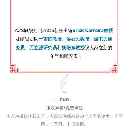
ACS旗舰期刊JACS新任主编
Erick Carreira教授
及编辑团队
于吉红教授
、
侯召民教授
、
游书力研
究员
、
万立骏研究员
和
杨培东教授
祝大家在新的
一年里和顺安康！
—
END
—
版权声明/免责声明
本文为授权转载文章，内容仅供感兴趣的个人谨慎参考，非商
用，非医用、非投资用。