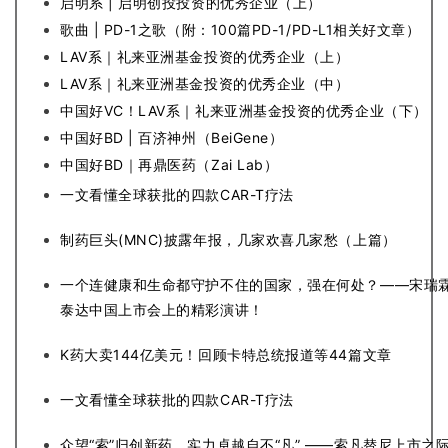
区
启明系 | 启明创投投资的优秀企业（上）
歌曲 | PD-1之歌（附：100篇PD-1/PD-L1相关好文章）
精
LAV系｜礼来亚洲基金投资的优秀企业（上）
彩
LAV系｜礼来亚洲基金投资的优秀企业（中）
活
中国好VC！LAV系｜礼来亚洲基金投资的优秀企业（下）
动
中国好BD | 百济神州（BeiGene）
中国好BD｜再鼎医药（Zai Lab）
B
一文看懂全球获批的四款CAR-T疗法
D
投
制药巨头(MNC)披露年报，几家欢喜几家愁（上篇）
融
资
一个连健康和生命都守护不住的国家，强在何处？——宋瑞
平
泰达中国上市会上的精彩演讲！
台
登录
注册
K药大卖144亿美元！回顾卡特总统报道等44篇文章
药
一文看懂全球获批的四款CAR-T疗法
时
代
众望“索”归创新药，实力卓越自不“凡” ——索凡替尼上市之