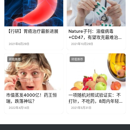
【行研】胃癌治疗最新进展
Nature子刊：溶瘤病毒
+CD47，有望攻克最难治的
胶质母细胞瘤
2021年6月29日
2021年10月29日
转载推荐
转载推荐
市值蒸发4000亿！药王恒
一项随机对照试验证实：不
瑞，跌落神坛？
打针，不吃药，8周内年轻3
岁不是梦！
2022年4月14日
2021年5月31日