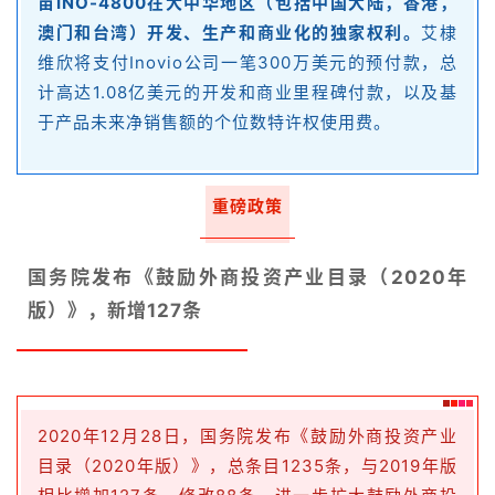
苗INO-4800在大中华地区（包括中国大陆，香港，
澳门和台湾）开发、生产和商业化的独家权利。
艾棣
药
维欣将支付Inovio公司一笔300万美元的预付款，总
时
计高达1.08亿美元的开发和商业里程碑付款，以及基
代
于产品未来净销售额的个位数特许权使用费。
学
苑
重磅政策
A
l
l
国务院发布《鼓励外商投资产业目录（2020年
E
版）》，新增127条
n
g
l
i
s
2020年12月28日，国务院发布《鼓励外商投资产业
h
目录（2020年版）》，总条目1235条，与2019年版