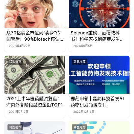
从70亿美金市值到“卖身”传
Science重磅：颠覆教科
闻背后：90%Biotech该认
书！科学家找到癌症发生源
清现实了
头，治愈肿瘤有了新思路
2022年4月22日
2021年9月5日
转载推荐
转载推荐
2021上半年医药融资复盘：
即刻申领 | 晶泰科技首发AI
海内外各阶段融资金额TOP1
药物研发领域专刊
2021年7月2日
2022年12月8日
转载推荐
转载推荐