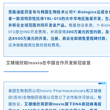
视
思路迪医药宣布与韩国生物技术公司Y-Biologics达成
频
者一款双特异性抗体YBL-013的大中华地区独家开发，
专
并将在全球范围共同开发该产品。
根据协议条款，Y-Biolo
区
013部分IND开发费用，并将获得
200万美元的签约款，
达8500万美元的开发、注册、商业化和销售里程碑付款
，
精
达净销售额两位数的授权费用。
彩
活
动
艾棣维欣和Inovio在中国合作开发新冠疫苗
B
D
投
融
美国生物制药公司Inovio Pharmaceuticals和艾棣维
资
欣(苏州)生物制药有限公司签订了合作和许可协议。根
平
据协议，
艾棣维欣将获得Inovio旗下DNA新冠病毒疫
台
登录
注册