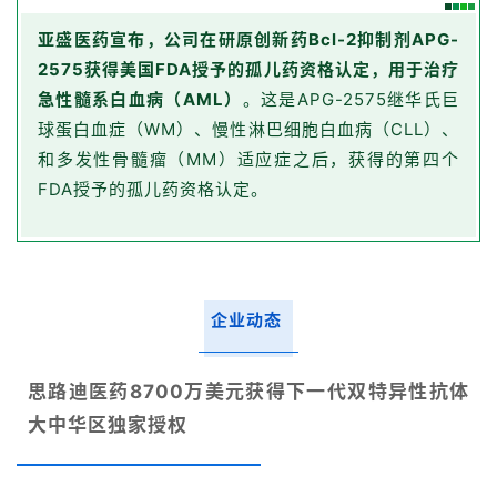
亚盛医药宣布，公司在研原创新药Bcl-2抑制剂APG-
2575获得美国FDA授予的孤儿药资格认定，用于治疗
急性髓系白血病（AML）
。这是APG-2575继华氏巨
球蛋白血症（WM）、慢性淋巴细胞白血病（CLL）、
和多发性骨髓瘤（MM）适应症之后，获得的第四个
FDA授予的孤儿药资格认定。
企业动态
首
页
思路迪医药8700万美元获得下一代双特异性抗体
大中华区独家授权
药
资
讯