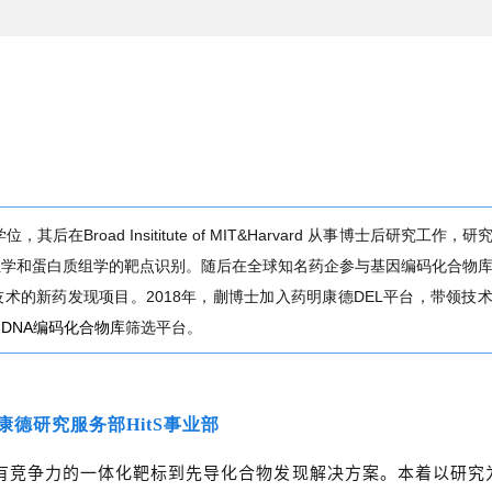
Broad Insititute of MIT&Harvard 从事博士后研究工作，研
组学和蛋白质组学的靶点识别。随后在全球知名药企参与基因编码化合物
技术的新药发现项目。2018年，蒯博士加入药明康德DEL平台，带领技
的
DNA编码化合物库
筛选平台。
康德研究服务部HitS事业部
有竞争力的一体化靶标到先导化合物发现解决方案。本着以研究