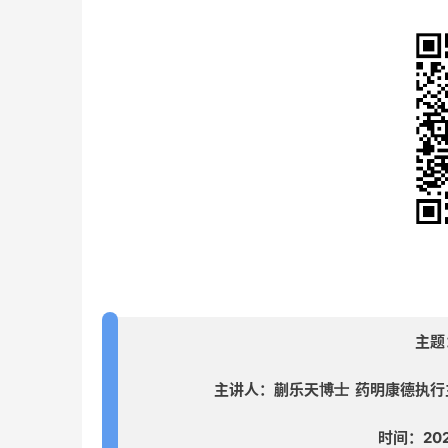
主题
主讲人：蒯乐天
药明康德执行主
博士
时间：2020