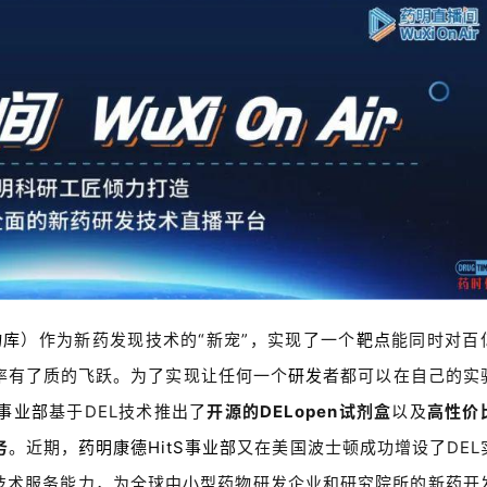
物库
）作为新药发现技术的“新宠”，实现了一个
靶点
能同时对百
率有了质的飞跃。为了实现让任何一个
研发
者都可以在自己的实
S事业部
基于DEL技术推出了
开源的DELopen试剂盒
以及
高性价
务
。近期，
药明康德HitS事业部
又在美国波士顿成功增设了DEL
L技术服务能力，为全球中小型药物研发企业和研究院所的新药开