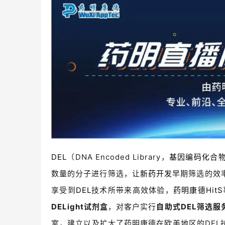
DEL
（DNA Encoded Library，
基因编码化合
数量的分子进行筛选，让
新药开发
早期筛选的效
享受到
DEL
技术所带来高效体验，
药明康德
Hit
DELight试剂盒
，对客户实行
自助式DEL筛选服
室，建立以及扩大了药明康德在欧美地区的DE