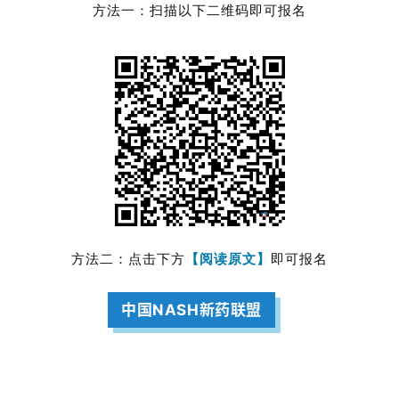
首
方法一：扫描以下二维码即可报名
页
药
资
讯
视
频
专
区
方法二：点击下方
【阅读原文】
即可报名
精
彩
中国NASH新药联盟
活
动
B