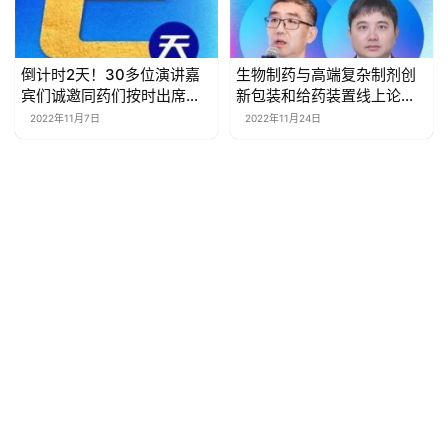
倒计时2天！30多位演讲嘉
生物制药与高端复杂制剂创
宾们诚邀同药们按时出席盛
新包装和给药装置线上论坛 |
会！
药时代直播间第126期
2022年11月7日
2022年11月24日