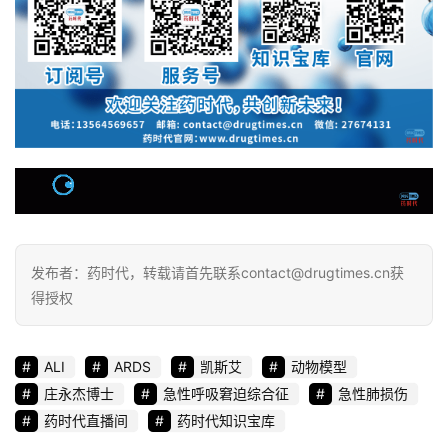
发布者：药时代，转载请首先联系contact@drugtimes.cn获
得授权
ALI
ARDS
凯斯艾
动物模型
庄永杰博士
急性呼吸窘迫综合征
急性肺损伤
药时代直播间
药时代知识宝库
打赏