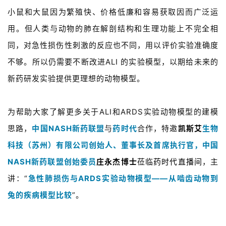
小鼠和大鼠因为繁殖快、价格低廉和容易获取因而广泛运
用。但人类与动物的肺在解剖结构和生理功能上不完全相
同，对急性损伤性刺激的反应也不同，用以评价实验准确度
不够。所以仍需要不断改进ALI 的实验模型，以期给未来的
新药研发实验提供更理想的动物模型。
为帮助大家了解更多关于ALI和ARDS实验动物模型的建模
思路，
中国NASH新药联盟
与
药时代
合作，特邀
凯斯艾
生物
科技（苏州）有限公司创始人、董事长及首席执行官，中国
NASH新药联盟创始委员
庄永杰博士
莅临
药时代直播间
，主
讲：“
急性肺损伤与ARDS实验动物模型——从啮齿动物到
兔的疾病模型比较
”。