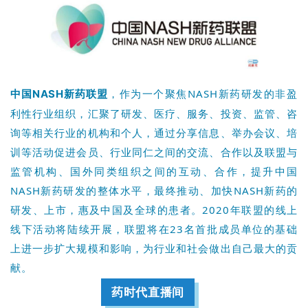
D
投
融
资
平
台
作为一个聚焦NASH新药研发的非盈
中国NASH新药联盟
，
登录
注册
利性行业组织，汇聚了研发、医疗、服务、投资、监管、咨
药
询等相关行业的机构和个人，通过分享信息、举办会议、培
时
训等活动促进会员、行业同仁之间的交流、合作以及联盟与
代
监管机构、国外同类组织之间的互动、合作，提升中国
学
NASH新药研发的整体水平，最终推动、加快NASH新药的
苑
研发、上市，惠及中国及全球的患者。2020年联盟的线上
线下活动将陆续开展，联盟将在23名首批成员单位的基础
A
上进一步扩大规模和影响，为行业和社会做出自己最大的贡
l
l
献。
E
药时代直播间
n