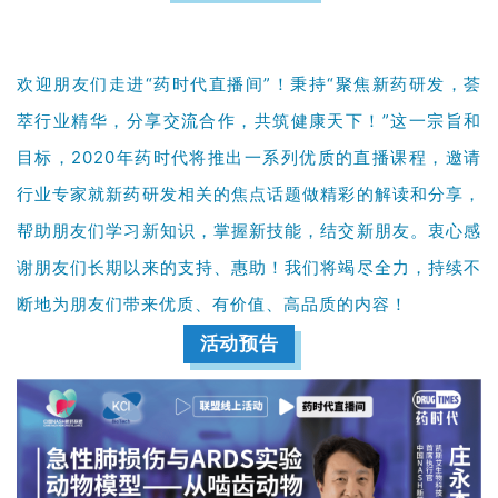
g
l
i
欢迎朋友们走进“药时代直播间”！秉持“聚焦新药研发，荟
s
h
萃行业精华，分享交流合作，共筑健康天下！”这一宗旨和
目标，2020年药时代将推出一系列优质的直播课程，邀请
联
行业专家就新药研发相关的焦点话题做精彩的解读和分享，
系
帮助朋友们学习新知识，掌握新技能，结交新朋友。衷心感
我
们
谢朋友们长期以来的支持、惠助！我们将竭尽全力，持续不
断地为朋友们带来优质、有价值、高品质的内容！
活动预告