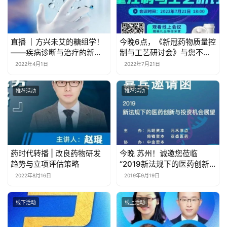
直播 ｜方兴未艾的糖组学！
今晚6点，《新冠药物质量控
——疾病诊断与治疗的新兴
制与工艺研讨会》与您不见
靶点
不散
2022年4月1日
2022年7月21日
推荐活动
推荐活动
药时代转播 | 改良药物研发
今晚 苏州！诚邀您莅临
趋势与立项评估策略
“2019新法规下的医药创新
与投融资机会展望”！
2022年8月16日
2019年9月19日
线下活动
线上活动