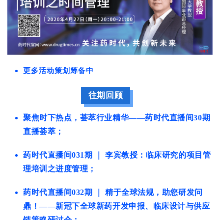
更多活动策划筹备中
往期回顾
聚焦时下热点，荟萃行业精华——药时代直播间30期
直播荟萃；
药时代直播间031期 ｜ 李宾教授：临床研究的项目管
理培训之进度管理；
药时代直播间032期 ｜ 精于全球法规，助您研发问
鼎！——新冠下全球新药开发申报、临床设计与供应
链策略研讨会；