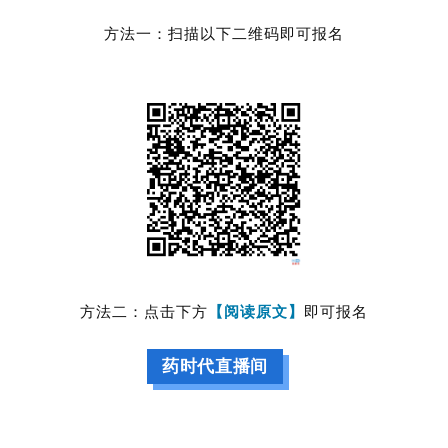
区
方法一：扫描以下二维码即可报名
精
彩
活
动
B
D
投
融
资
方法二：点击下方
【阅读原文】
即可报名
平
台
登录
注册
药时代直播间
药
时
代