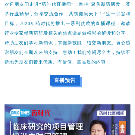
欢迎朋友们走进“药时代直播间”！秉持“聚焦新药研发，荟
学
苑
萃行业精华，分享交流合作，共筑健康天下！”这一宗旨和
目标，2020年药时代将推出一系列优质的直播课程，邀请
A
行业专家就新药研发相关的焦点话题做精彩的解读和分享，
l
帮助朋友们学习新知识，掌握新技能，结交新朋友。衷心感
l
E
谢朋友们长期以来的支持、惠助！我们将竭尽全力，持续不
n
断地为朋友们带来优质、有价值、高品质的内容！
g
l
直播预告
i
s
h
联
系
我
们