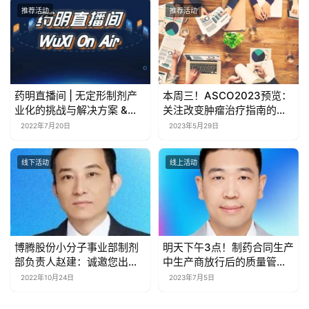
器械简介之二
推荐活动
推荐活动
药明直播间 | 无定形制剂产
本周三！ASCO2023预览：
业化的挑战与解决方案 &
关注改变肿瘤治疗指南的临
NDA及PPQ阶段原料药分析
床试验，撬动市场的关键数
2022年7月20日
2023年5月29日
方法开发的关注点
据，以及亚洲生物技术公司
的崛起 | 药时代直播间
线下活动
线上活动
博腾股份小分子事业部制剂
明天下午3点！制药合同生产
部负责人赵建：诚邀您出席
中生产商放行后的质量管理 |
2022第三届中国新药CMC
药时代直播间
2022年10月24日
2023年7月5日
高峰论坛！