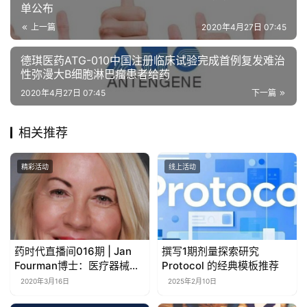
单公布
上一篇
2020年4月27日 07:45
德琪医药ATG-010中国注册临床试验完成首例复发难治
性弥漫大B细胞淋巴瘤患者给药
2020年4月27日 07:45
下一篇
相关推荐
精彩活动
线上活动
药时代直播间016期 | Jan
撰写1期剂量探索研究
Fourman博士：医疗器械和
Protocol 的经典模板推荐
组合产品之FDA法规及注册
2020年3月16日
2025年2月10日
策略解读第二节课——医疗