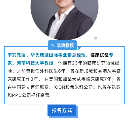
✎
李宾教授
李宾教授，华氏康源国际事业部总经理、
临床试验
专
首
家、河南科技大学教授。
他拥有23年的临床研究领域经
页
验，之前曾担任外科医生6年。曾在新加坡和香港从事临
床研究工作3年， 在美国和加拿大从事临床研究7年；曾
药
在中国建立百汇鹰阁、ICON和希米科公司；也曾在昆泰
资
和PPD公司担任高管。
讯
报名方式
视
频
专