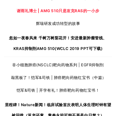
谢雨礼博士 | AMG 510只是攻克RAS的一小步
辉瑞研发成功转型的故事
忽如一夜春风来 千树万树梨花开！
安进最新肿瘤管线、
KRAS抑制剂AMG 510(WCLC 2019 PPT可下载)
非小细胞肺癌(NSCLC)靶向药物系列 | EGFR抑制剂
敲黑板了！恺军&司铁 | 肺癌靶向药物红宝书（中篇）
恺军&司铁 | 开学有礼！肺癌靶向药物红宝书！
里程碑！
Nature新闻！
临床试验首次表明人体生理时钟有望
被回拨（返老还童、青春永驻可能不再是白日梦？
）