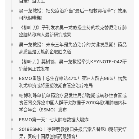
目录有益民生
吴一龙教授：把免疫治疗当“最后一根救命稻草”？效果
可能很糟糕！
《柳叶刀》子刊发表吴一龙教授主持的埃克替尼治疗肺
癌脑转移病人最新研究成果
吴一龙教授：未来三年是免疫治疗的关键发展期！药品
高质量是民族药企取胜之道
【柳叶刀】莫树锦、吴一龙教授牵头KEYNOTE-042研
究结果正式发布
ESMO重磅丨总生存率达47%！亚洲人群占96%！纳武
利尤单抗或将重塑晚期食管癌治疗格局
帕博利珠单抗单药治疗复发性局部晚期或转移性食管或
食管胃交界癌中国人群研究数据于2019年欧洲肿瘤内科
学会年会（ESMO）发布
ESMO第一天：七大肿瘤数据大爆炸
2019ESMO│徐建明教授口头报告索凡替尼III期研究结
果，奏响中国原创新药最强音！