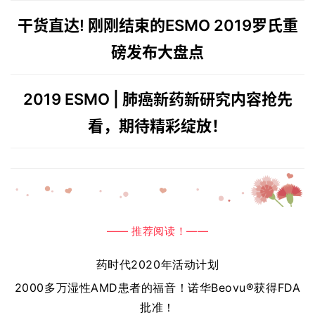
n
干货直达! 刚刚结束的ESMO 2019罗氏重
g
磅发布大盘点
l
i
s
2019 ESMO | 肺癌新药新研究内容抢先
h
看，期待精彩绽放！
联
系
我
们
—— 推荐阅读！——
药时代2020年活动计划
2000多万湿性AMD患者的福音！
诺华Beovu®获得FDA
批准！