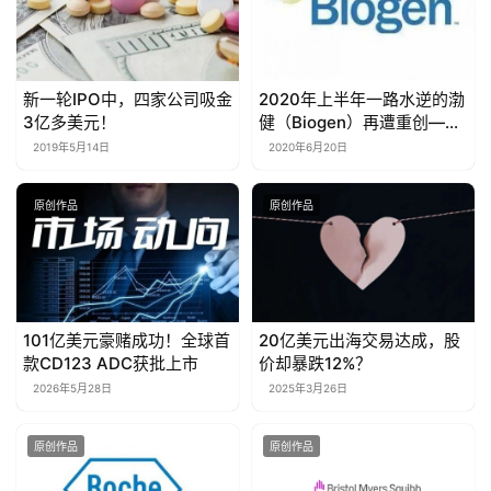
新一轮IPO中，四家公司吸金
2020年上半年一路水逆的渤
3亿多美元！
健（Biogen）再遭重创——
输掉了与Mylan专利之争
2019年5月14日
2020年6月20日
原创作品
原创作品
101亿美元豪赌成功！全球首
20亿美元出海交易达成，股
款CD123 ADC获批上市
价却暴跌12%？
2026年5月28日
2025年3月26日
原创作品
原创作品