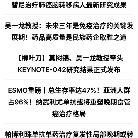
替尼治疗肺癌脑转移病人最新研究成果
首
页
吴一龙教授：
未来三年是免疫治疗的关键发
药
展期！
药品高质量是民族药企取胜之道
资
讯
【柳叶刀】莫树锦、吴一龙教授牵头
视
KEYNOTE-042研究结果正式发布
频
专
ESMO重磅丨总生存率达47%！
亚洲人群
区
占96%！
纳武利尤单抗或将重塑晚期食管
精
癌治疗格局
彩
活
动
帕博利珠单抗单药治疗复发性局部晚期或转