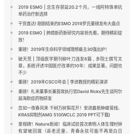
2019 ESMO | 总生存获益20.2个月，一线阿特珠单抗
单药治疗新选择
干货直达! 刚刚结束的ESMO 2019罗氏重磅发布大盘点
2019 ESMO | 肺癌新药新研究内容抢先看，期待精彩绽
放！
重磅！2019年生命科学领域理想雇主30强出炉！
破天荒 | 顶级医学期刊柳叶刀连发6篇 , 多院士撰写文
章，系统评述中国医疗改革的10年：成果显著，问题也
不少
重磅！2019年CSCO年会 | 李进教授的精彩演讲
重磅！礼来董事长兼首席执行官David Ricks先生谈阿尔
兹海默症药物研发
忽如一夜春风来 千树万树梨花开！安进最新肿瘤管线、
KRAS抑制剂AMG 510(WCLC 2019 PPT可下载)
里程碑！Nature新闻！临床试验首次表明人体生理时钟
有望被回拨（返老还童、青春永驻可能不再是白日