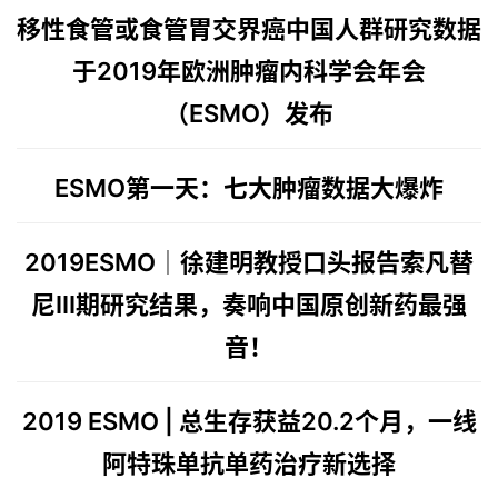
移性食管或食管胃交界癌中国人群研究数据
B
D
于2019年欧洲肿瘤内科学会年会
投
融
（ESMO）发布
资
平
ESMO第一天：
七大肿瘤数据大爆炸
台
登录
注册
药
2019ESMO│徐建明教授口头报告索凡替
时
尼III期研究结果，奏响中国原创新药最强
代
学
音！
苑
A
2019 ESMO | 总生存获益20.2个月，一线
l
阿特珠单抗单药治疗新选择
l
E