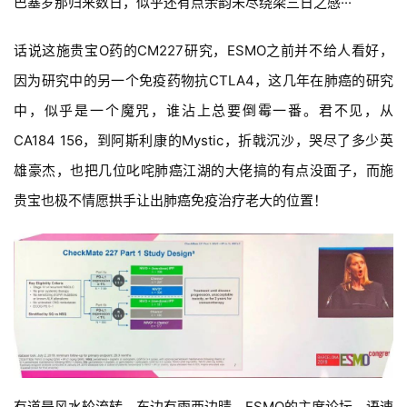
巴塞罗那归来数日，似乎还有点余韵未尽绕梁三日之感···
话说这施贵宝O药的CM227研究，ESMO之前并不给人看好，
因为研究中的另一个免疫药物抗CTLA4，这几年在肺癌的研究
中，似乎是一个魔咒，谁沾上总要倒霉一番。君不见，从
CA184 156，到阿斯利康的Mystic，折戟沉沙，哭尽了多少英
雄豪杰，也把几位叱咤肺癌江湖的大佬搞的有点没面子，而施
贵宝也极不情愿拱手让出肺癌免疫治疗老大的位置！
有道是风水轮流转，东边有雨西边晴。ESMO的主席论坛，语速