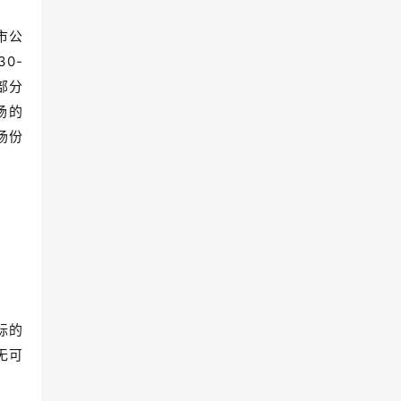
市公
0-
部分
场的
场份
标的
无可