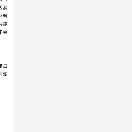
因素
材料
价能
不会
带量
利润