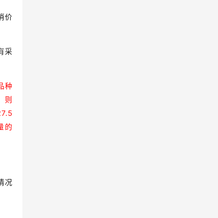
消价
有采
品种
，则
.5
量的
情况