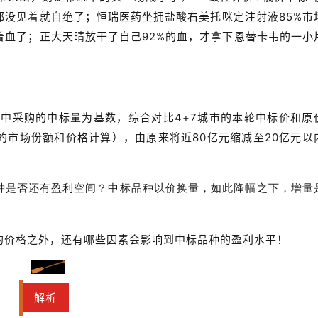
都没见着就自绝了；恒瑞医药坐拥盐酸右美托咪定注射液85%市
着血了；正大天晴放干了自己92%的血，才拿下恩替卡韦的一小
以集中采购的中标量为基数，综合对比4+7城市的本轮中标价和原
的市场份额和价格计算），由原来将近80亿元缩减至20亿元以
种是否还有盈利空间？
中标品种以价换量，如此降幅之下，增量
的价格之外，还有哪些因素会影响到中标品种的盈利水平！
解析