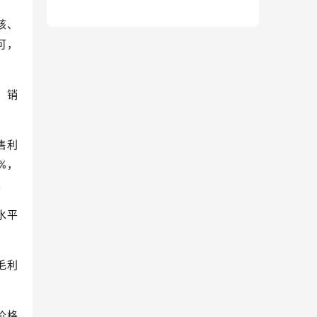
核、
可，
，销
售利
%，
。
水平
毛利
价格