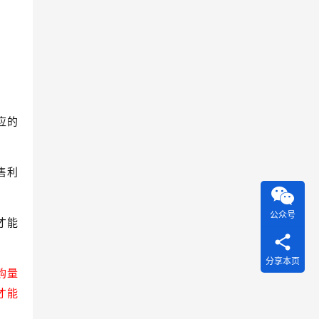
应的
售利
公众号
才能
分享本页
购量
才能