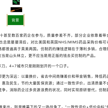
背景
十甚至数百家药企在参与，质量参差不齐，部分企业依靠着带
也总是屡屡滞后，对比美国和英国NHS/MIMS药品采购价格可
格都普遍高于英美两国。仿制药的赚钱逻辑在于薄利多销，合理
应当是山头林立，更不应当是用正版的钱去买仿制的产品。
刀，4+7城市只是刚刚划开的一个口子。
却更为深远：以量换价，省去中间商赚差价和带金销售，降低药
，惠及民生，节约大量医保资源；通过一致性评价，出清质量不
竞争，消除药企过多资源浪费的状况，同时实现原研替代，仿制
谁来出，则是帷幕下的又一场战争了，“一致性评价+低价中标”