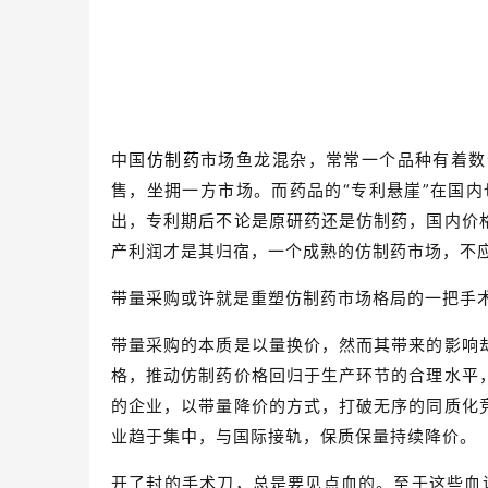
中国
仿制药
市场鱼龙混杂，常常一个品种有着数
售，坐拥一方市场。而药品的“专利悬崖”在国内
出，专利期后不论是原研药还是仿制药，国内价
产利润才是其归宿，一个成熟的仿制药市场，不
带量采购或许就是重塑仿制药市场格局的一把手术
带量采购的本质是以量换价，然而其带来的影响
格，推动仿制药价格回归于生产环节的合理水平
的企业，以带量降价的方式，打破无序的同质化
业趋于集中，与国际接轨，保质保量持续降价。
开了封的手术刀，总是要见点血的。至于这些血