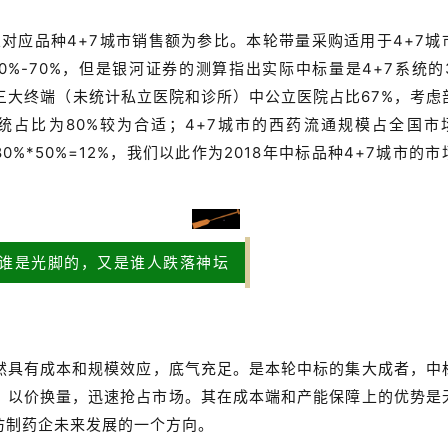
业对应品种4+7城市销售额为参比。本轮带量采购适用于4+7城
%-70%，但是银河证券的测算指出实际中标量是4+7系统的3
品三大终端（未统计私立医院和诊所）中公立医院占比67%，考虑
占比为80%较为合适；4+7城市的西药流通规模占全国市
80%*50%=12%，我们以此作为2018年中标品种4+7城市的市
谁是光脚的，又是谁人跌落神坛
然具有成本和规模效应，底气充足。是本轮中标的集大成者，中
，以价换量，迅速抢占市场。其在成本端和产能保障上的优势是
仿制药企未来发展的一个方向。