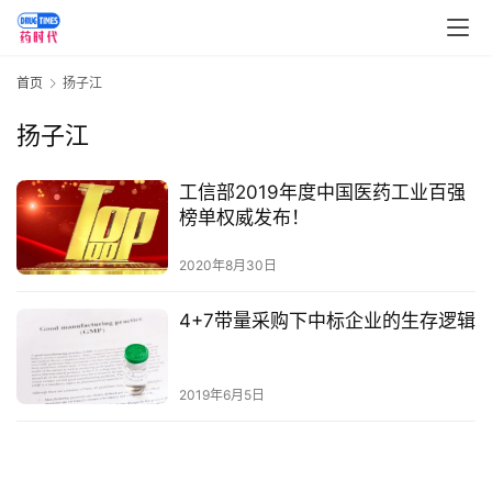
讯
视
首页
扬子江
频
专
扬子江
区
工信部2019年度中国医药工业百强
精
榜单权威发布！
彩
活
2020年8月30日
动
4+7带量采购下中标企业的生存逻辑
B
D
2019年6月5日
投
融
资
平