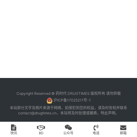
台
登录
注册
药
时
代
学
苑
A
l
l
E
Copyright Reserved © 药时代 DRUGTIMES 版权所有 请勿转载
n
沪ICP备17025211号-1
g
本站部分文字及图片来源于网络，如侵犯到您的权益，请及时告知并联系
l
contact@drugtimes.cn
，本站将及时处理或撤换，特此声明。
i
s
h
快讯
BD
公众号
电话
邮箱