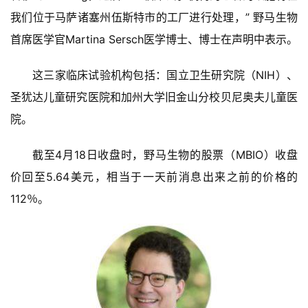
我们位于马萨诸塞州伍斯特市的工厂进行处理，” 野马生物
精
彩
首席医学官Martina Sersch医学博士、博士在声明中表示。
活
动
这三家临床试验机构包括：国立卫生研究院（NIH）、
圣犹达儿童研究医院和加州大学旧金山分校贝尼奥夫儿童医
B
院。
D
投
截至4月18日收盘时，野马生物的股票（MBIO）收盘
融
资
价回至5.64美元，相当于一天前消息出来之前的价格的
平
112％。
台
登录
注册
药
时
代
学