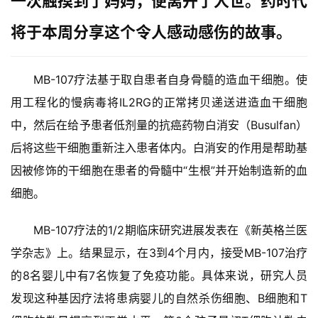
一次触摸到了妈妈，便离开了人世。
药时代
将于本周分享这个令人感动感伤的故事。
MB-107疗法基于取自患者自身骨髓的造血干细胞。使
用工程化的慢病毒将IL2RG的正常拷贝递送进造血干细胞
中，然后在给予患者低剂量的抗癌药物白消安（Busulfan）
后将这些干细胞重新注入患者体内。
白消安
的作用是帮助基
因被修饰的干细胞在患者的骨髓中“生根”并开始制造新的血
细胞。
MB-107疗法的
1/2期临床研究进展发表在《新英格兰医
学杂志》上。结果显示，在3到4个月内，接受MB-107治疗
的8名婴儿中有7名恢复了免疫功能。具体来说，研究人员
发现这种基因疗法将患病婴儿的自然杀伤细胞、B细胞和T