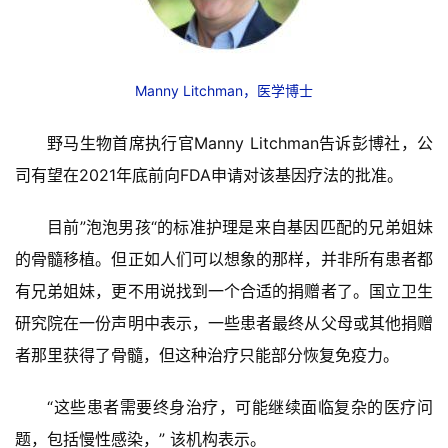
苑
A
l
Manny Litchman，
医学博士
l
E
野马生物首席执行官Manny Litchman告诉彭博社，公
n
司有望在2021年底前向FDA申请对该基因疗法的批准。
g
l
i
目前”泡泡男孩“的标准护理是来自基因匹配的兄弟姐妹
s
的骨髓移植。但正如人们可以想象的那样，并非所有患者都
h
有兄弟姐妹，更不用说找到一个合适的捐赠者了。国立卫生
研究院在一份声明中表示，一些患者最终从父母或其他捐赠
联
系
者那里获得了骨髓，但这种治疗只能部分恢复免疫力。
我
们
“这些患者需要终身治疗，可能继续面临复杂的医疗问
题，包括慢性感染，” 该机构表示。