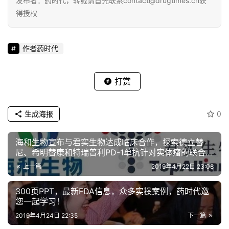
发布者：药时代，转载请首先联系contact@drugtimes.cn获
得授权
作者药时代
打赏
生成海报
0
海和生物宣布与君实生物达成临床合作，探索德立替
尼、希明替康和特瑞普利PD-1单抗针对实体瘤的联合用
药
上一篇
2019年4月22日 23:08
300页PPT，最新FDA信息，众多实操案例，药时代邀
您一起学习！
2019年4月24日 22:35
下一篇