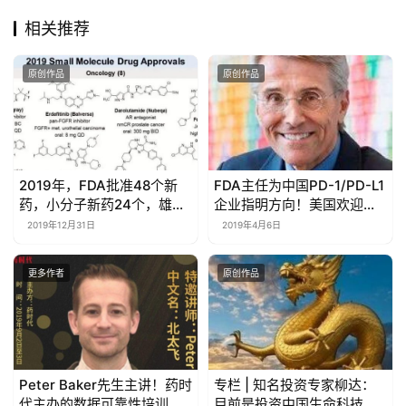
相关推荐
原创作品
原创作品
2019年，FDA批准48个新
FDA主任为中国PD-1/PD-L1
药，小分子新药24个，雄风
企业指明方向！美国欢迎
犹在！
您！
2019年12月31日
2019年4月6日
更多作者
原创作品
Peter Baker先生主讲！药时
专栏 | 知名投资专家柳达：
代主办的数据可靠性培训班
目前是投资中国生命科技领