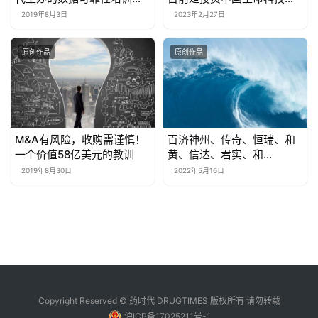
来啦！
域的最佳时机
2019年8月3日
2023年2月27日
原创作品
原创作品
M&A有风险，收购需谨慎！
百济神州、传奇、恒瑞、和
一个价值58亿美元的教训
黄、信达、君实、和
铂。。。中国多少家药企正
2019年8月30日
2022年5月16日
在扬帆出海？| 药时代出海系
列
Copyright Reserved © 药时代 DRUGTIMES 版权所有 请勿转载
沪ICP备17025211号-1