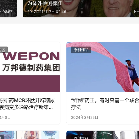
为体外检测标准
 08:57
2017年11月17日 02:46
下
专区
原创作品
原研药MCR环肽开辟糖尿
“绊倒”药王，有时只需一个联
膜病变多通路治疗新策
疗法
破抗VEGF药物局限进军
10月8日
2024年3月25日
百亿新赛道
荐
原创作品