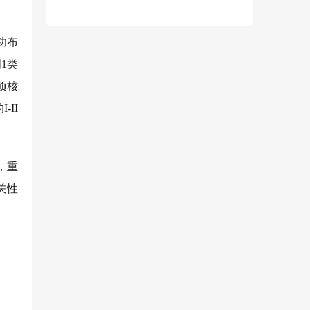
功布
创
1类
项核
II
等，重
关性