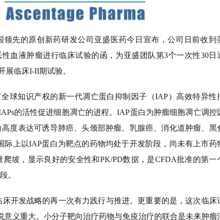
3日-中国领先的原创新药研发公司亚盛医药今日宣布，公司日前收到
瘤、恶性血液肿瘤进行临床试验的函，为亚盛团队第3个一次性30日
展临床I-II期试验。
具有全球知识产权的新一代凋亡蛋白抑制因子（IAP）高效特异性
APs的活性促进细胞凋亡的进程。IAP蛋白为肿瘤细胞凋亡调控
蛋白高度表达可诱导肺癌、头颈部肿瘤、乳腺癌、消化道肿瘤、黑
国际上以IAP蛋白为靶点的药物均处于开发阶段，尚未有上市药
剂量爬坡，显示良好的安全性和PK/PD数据，是CFDA批准的第一
阶段。
同步临床开发战略的再一次有力践行与推进。更重要的是，这次临床
来说意义重大。小分子靶向治疗药物与免疫治疗的联合是未来肿瘤