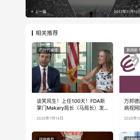
上一篇
2017年11月12日
相关推荐
药时代编译
新闻稿
谈笑风生！上任100天！FDA新
万邦德
掌门Makary局长（马局长）发
病视网
文总结 | 视频+直播
略，突
2025年7月14日
2025年
潜在数
转载推荐
转载推