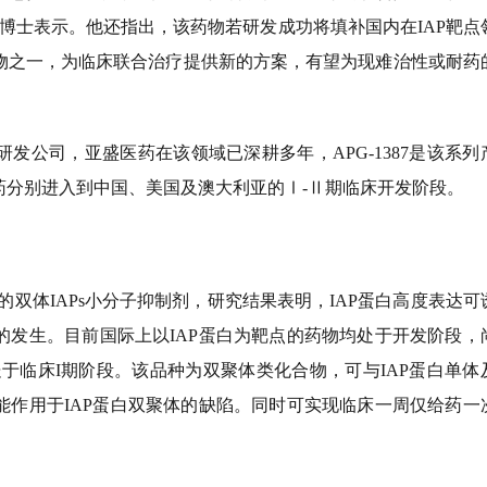
俊博士表示。他还指出，该药物若研发成功将填补国内在IAP靶点
物之一，为临床联合治疗提供新的方案，有望为现难治性或耐药
研发公司，亚盛医药在该领域已深耕多年，
APG-1387是该系
药分别进入到中国、美国及澳大利亚的Ⅰ-Ⅱ期临床开发阶段。
新的双体IAPs小分子抑制剂，研究结果表明，IAP蛋白高度表达可
的发生。目前国际上以IAP蛋白为靶点的药物均处于开发阶段，
均处于临床I期阶段。该品种为双聚体类化合物，可与IAP蛋白单体
能作用于IAP蛋白双聚体的缺陷。同时可实现临床一周仅给药一