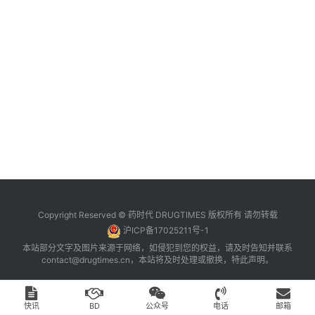
台
登录
注册
药
时
代
学
苑
A
l
l
E
Copyright Reserved © 药时代 DRUGTIMES 版权所有 请勿转载
n
沪ICP备17025211号-1
g
本站部分文字及图片来源于网络，如侵犯到您的权益，请及时告知并联系
l
contact@drugtimes.cn
，本站将及时处理或撤换，特此声明。
i
s
h
快讯
BD
公众号
电话
邮箱