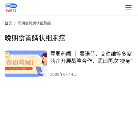
讯
视
首页
晚期食管鳞状细胞癌
频
专
晚期食管鳞状细胞癌
区
壹周药闻 ｜ 赛诺菲、艾伯维等多家
精
药企开展战略合作，武田再次“瘦身”
彩
活
2020年6月14日
动
B
D
投
融
资
平