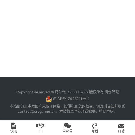
台
登录
注册
药
时
代
学
苑
A
l
l
E
Copyright Reserved © 药时代 DRUGTIMES 版权所有 请勿转载
n
沪ICP备17025211号-1
g
本站部分文字及图片来源于网络，如侵犯到您的权益，请及时告知并联系
l
contact@drugtimes.cn
，本站将及时处理或撤换，特此声明。
i
s
h
快讯
BD
公众号
电话
邮箱