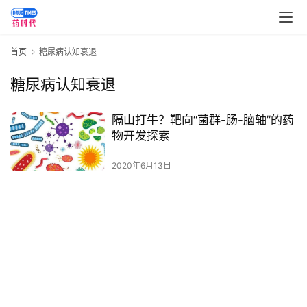
讯
视
首页
糖尿病认知衰退
频
专
糖尿病认知衰退
区
隔山打牛？靶向“菌群-肠-脑轴”的药
精
物开发探索
彩
活
2020年6月13日
动
B
D
投
融
资
平