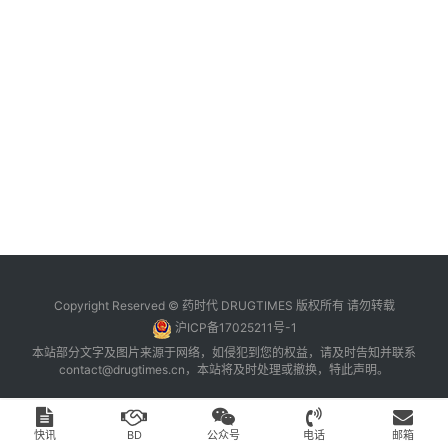
台
登录
注册
药
时
代
学
苑
A
l
l
E
Copyright Reserved © 药时代 DRUGTIMES 版权所有 请勿转载
n
沪ICP备17025211号-1
g
本站部分文字及图片来源于网络，如侵犯到您的权益，请及时告知并联系
l
contact@drugtimes.cn
，本站将及时处理或撤换，特此声明。
i
s
h
快讯
BD
公众号
电话
邮箱