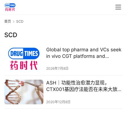
讯
视
首页
SCD
频
专
SCD
区
Global top pharma and VCs seek
精
in vivo CGT platforms and
彩
therapeutic programs for for
活
thalassemia and sickle cell
2026年7月8日
动
anemia
ASH｜功能性治愈潜力显现，
CTX001基因疗法能否在未来大放异
B
彩？
D
2020年12月8日
投
融
资
平