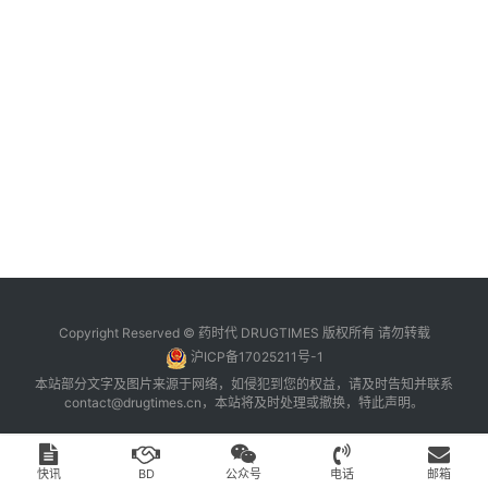
台
登录
注册
药
时
代
学
苑
A
l
l
E
Copyright Reserved © 药时代 DRUGTIMES 版权所有 请勿转载
n
沪ICP备17025211号-1
g
本站部分文字及图片来源于网络，如侵犯到您的权益，请及时告知并联系
l
contact@drugtimes.cn
，本站将及时处理或撤换，特此声明。
i
s
h
快讯
BD
公众号
电话
邮箱