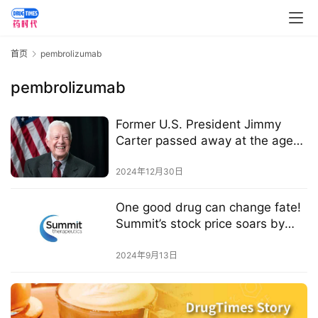
药
资
讯
首页
pembrolizumab
pembrolizumab
视
频
Former U.S. President Jimmy
专
Carter passed away at the age
区
of 100 | Once on the brink of
death, saved by Keytruda
2024年12月30日
精
彩
One good drug can change fate!
活
Summit’s stock price soars by
动
119%, with its market value
increasing more than a
2024年9月13日
B
hundredfold
D
投