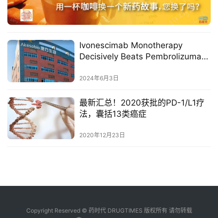
融
资
平
台
登录
注册
Ivonescimab Monotherapy
Decisively Beats Pembrolizumab
药
Monotherapy Head-to-Head,
时
Achieves Statistically Significant
2024年6月3日
代
Superiority in PFS in First-Line
学
Treatment of Patients with PD-L1
最新汇总！2020获批的PD-1/L1疗
苑
Positive NSCLC
法，囊括13类癌症
2020年12月23日
A
l
l
E
n
g
l
Copyright Reserved © 药时代 DRUGTIMES 版权所有 请勿转载