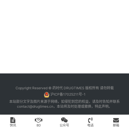
台
登录
注册
药
时
代
学
苑
A
l
l
E
Copyright Reserved © 药时代 DRUGTIMES 版权所有 请勿转载
n
沪ICP备17025211号-1
g
本站部分文字及图片来源于网络，如侵犯到您的权益，请及时告知并联系
l
contact@drugtimes.cn
，本站将及时处理或撤换，特此声明。
i
s
h
快讯
BD
公众号
电话
邮箱