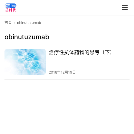
讯
视
首页
obinutuzumab
频
专
obinutuzumab
区
治疗性抗体药物的思考（下）
精
彩
活
2018年12月19日
动
B
D
投
融
资
平