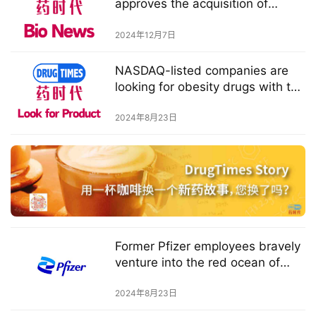
approves the acquisition of
Catalent by Novo Holdings and
药
the related acquisition by Novo
2024年12月7日
时
Nordisk of three manufacturing
sites from Novo Holdings
代
NASDAQ-listed companies are
学
looking for obesity drugs with the
potential for weight loss and
苑
muscle gain
2024年8月23日
A
l
l
E
n
g
l
Former Pfizer employees bravely
i
venture into the red ocean of
s
obesity drugs
h
2024年8月23日