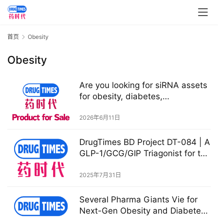
首页
Obesity
Obesity
Are you looking for siRNA assets
for obesity, diabetes,
cardiovascular, MASH, HBV and
other diseases?
2026年6月11日
DrugTimes BD Project DT-084 | A
首
GLP-1/GCG/GIP Triagonist for the
页
Treatment of Obesity, Type 2
Diabetes, and Steatohepatitis
2025年7月31日
药
Several Pharma Giants Vie for
资
Next-Gen Obesity and Diabetes
讯