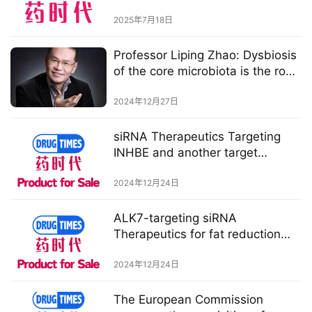
Therapies
2025年7月18日
视
频
Professor Liping Zhao: Dysbiosis
专
of the core microbiota is the root
区
cause of human obesity！
2024年12月27日
精
彩
siRNA Therapeutics Targeting
INHBE and another target
活
【Product for Licensing】
动
2024年12月24日
B
ALK7-targeting siRNA
D
Therapeutics for fat reduction
投
without muscle loss 【Product
融
for Licensing】
2024年12月24日
资
平
The European Commission
台
登录
注册