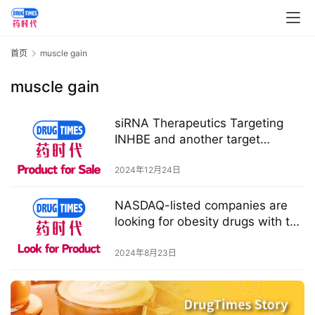
讯
视
首页
muscle gain
频
专
muscle gain
区
siRNA Therapeutics Targeting
精
INHBE and another target
彩
【Product for Licensing】
活
2024年12月24日
动
NASDAQ-listed companies are
looking for obesity drugs with the
B
potential for weight loss and
D
muscle gain
2024年8月23日
投
融
资
平