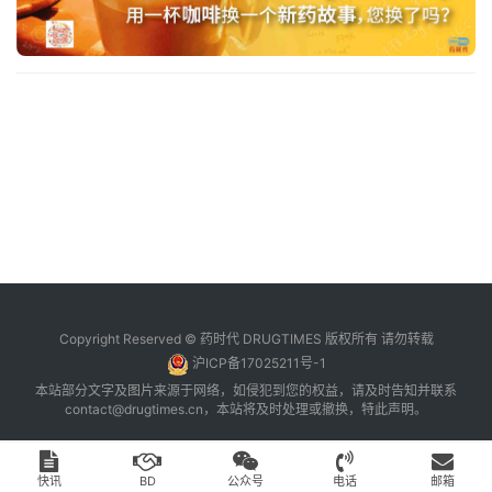
台
登录
注册
药
时
代
学
苑
A
l
l
E
Copyright Reserved © 药时代 DRUGTIMES 版权所有 请勿转载
n
沪ICP备17025211号-1
g
本站部分文字及图片来源于网络，如侵犯到您的权益，请及时告知并联系
l
contact@drugtimes.cn
，本站将及时处理或撤换，特此声明。
i
s
h
快讯
BD
公众号
电话
邮箱