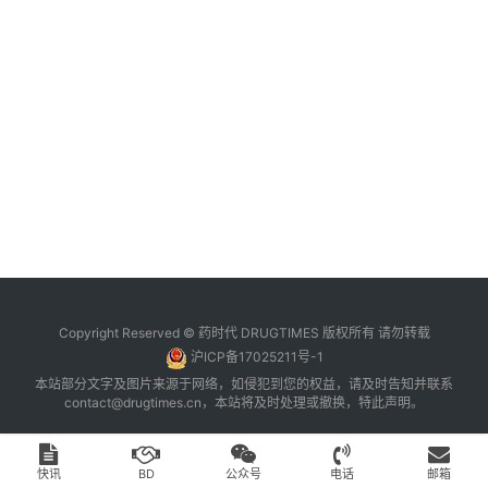
台
登录
注册
药
时
代
学
苑
A
l
l
E
Copyright Reserved © 药时代 DRUGTIMES 版权所有 请勿转载
n
沪ICP备17025211号-1
g
本站部分文字及图片来源于网络，如侵犯到您的权益，请及时告知并联系
l
contact@drugtimes.cn
，本站将及时处理或撤换，特此声明。
i
s
h
快讯
BD
公众号
电话
邮箱