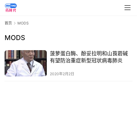
讯
视
首页
MODS
频
专
MODS
区
菠萝蛋白酶、酚妥拉明和山莨菪碱
精
有望防治重症新型冠状病毒肺炎
彩
活
2020年2月2日
动
B
D
投
融
资
平