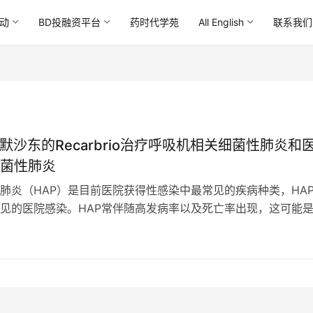
动
BD投融资平台
药时代学苑
All English
联系我们
准默沙东的Recarbrio治疗呼吸机相关细菌性肺炎和
菌性肺炎
肺炎（HAP）是目前医院获得性感染中最常见的疾病种类，HA
见的医院感染。HAP常伴随高发病率以及死亡率出现，这可能
的患者大多是婴幼儿、年龄＞6…