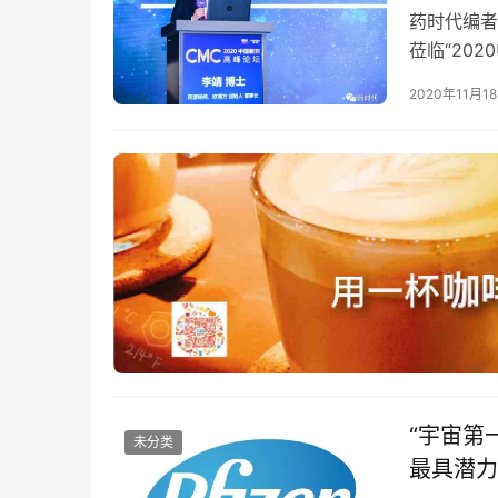
药时代编者
莅临“20
抗肿瘤小分
2020年11月1
“宇宙第
未分类
最具潜力