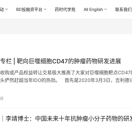
动
BD投融资平台
药时代学苑
All English
联系我们
专栏 | 靶向巨噬细胞CD47的肿瘤药物研发进展
收购或产品权益转让交易极大推高了大家对巨噬细胞靶点CD47
头俨然赶超当年IDO的热劲。 首先是2020年3月3日，吉利德
元收购开发CD47抗…
5日
享｜李靖博士：中国未来十年抗肿瘤小分子药物的研