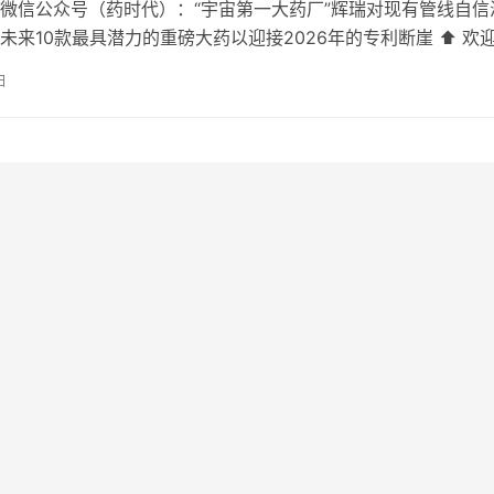
微信公众号（药时代）：“宇宙第一大药厂”辉瑞对现有管线自信
未来10款最具潜力的重磅大药以迎接2026年的专利断崖 ⬆️ 欢
中国新药CMC高峰论坛…
日