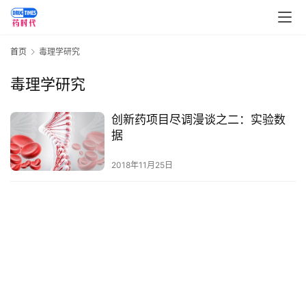
讯
视
首页
毒理学研究
频
专
毒理学研究
区
创新药项目尽调漫谈之二：实验数
精
据
彩
活
2018年11月25日
动
B
D
投
融
资
平