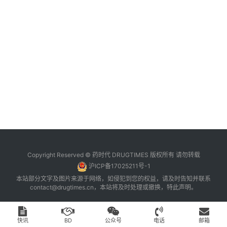
台
登录
注册
药
时
代
学
苑
A
l
l
E
Copyright Reserved © 药时代 DRUGTIMES 版权所有 请勿转载
n
沪ICP备17025211号-1
g
本站部分文字及图片来源于网络，如侵犯到您的权益，请及时告知并联系
l
contact@drugtimes.cn
，本站将及时处理或撤换，特此声明。
i
s
h
快讯
BD
公众号
电话
邮箱