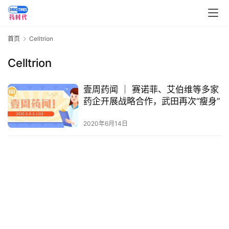
讯
视
首页
Celltrion
频
专
Celltrion
区
壹周药闻 ｜ 赛诺菲、艾伯维等多家
精
药企开展战略合作，武田再次“瘦身”
彩
活
2020年6月14日
动
B
D
投
融
资
平