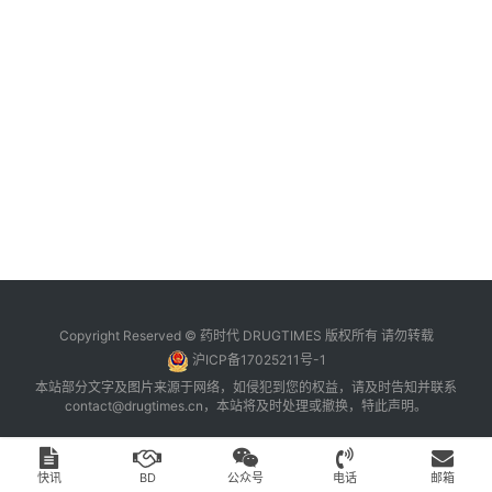
台
登录
注册
药
时
代
学
苑
A
l
l
E
Copyright Reserved © 药时代 DRUGTIMES 版权所有 请勿转载
n
沪ICP备17025211号-1
g
本站部分文字及图片来源于网络，如侵犯到您的权益，请及时告知并联系
l
contact@drugtimes.cn
，本站将及时处理或撤换，特此声明。
i
s
h
快讯
BD
公众号
电话
邮箱