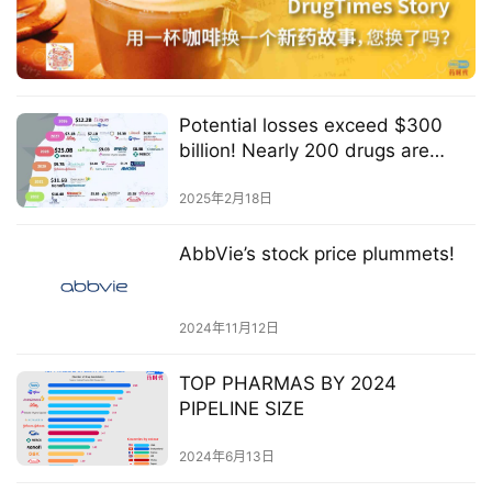
登录
注册
药
时
代
Potential losses exceed $300
学
billion! Nearly 200 drugs are
苑
facing a patent cliff
2025年2月18日
A
l
AbbVie’s stock price plummets!
l
E
n
2024年11月12日
g
l
TOP PHARMAS BY 2024
i
PIPELINE SIZE
s
2024年6月13日
h