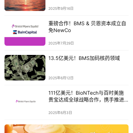
集体退场
2025年9月16日
视
频
重磅合作！BMS & 贝恩资本成立自
专
免NewCo
区
2025年7月29日
精
13.5亿美元！BMS加码核药领域
彩
活
动
2025年6月12日
B
111亿美元！BioNTech与百时美施
D
贵宝达成全球战略合作，携手推进
投
来自普米斯的PD-L1/VEGF双抗
融
2025年6月3日
资
平
台