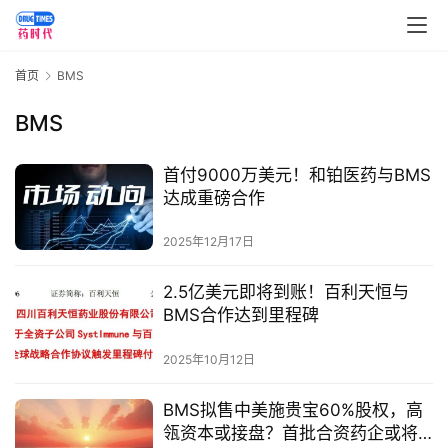
首页
BMS
BMS
首付9000万美元！和铂医药与BMS
达成重磅合作
2025年12月17日
2.5亿美元即将到账！百利天恒与
首
BMS合作达到里程碑
页
2025年10月12日
药
BMS拟售中美施贵宝60%股权，高
资
瓴资本或接盘？首批合资药企或将
讯