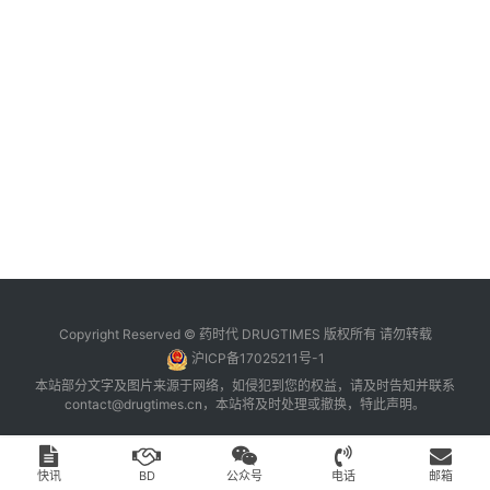
台
登录
注册
药
时
代
学
苑
A
l
l
E
Copyright Reserved © 药时代 DRUGTIMES 版权所有 请勿转载
n
沪ICP备17025211号-1
g
本站部分文字及图片来源于网络，如侵犯到您的权益，请及时告知并联系
l
contact@drugtimes.cn
，本站将及时处理或撤换，特此声明。
i
s
h
快讯
BD
公众号
电话
邮箱