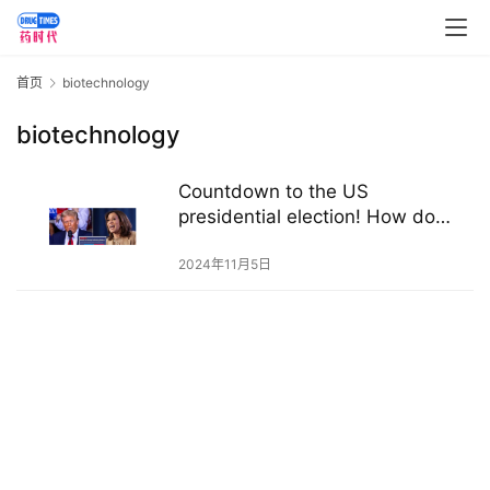
讯
视
首页
biotechnology
频
专
biotechnology
区
Countdown to the US
精
presidential election! How do
彩
Trump and Harris feel about the
活
biotechnology sector?
2024年11月5日
动
B
D
投
融
资
平