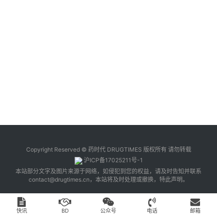
台
登录
注册
药
时
代
学
苑
A
l
l
E
Copyright Reserved © 药时代 DRUGTIMES 版权所有 请勿转载
n
沪ICP备17025211号-1
g
本站部分文字及图片来源于网络，如侵犯到您的权益，请及时告知并联系
l
contact@drugtimes.cn
，本站将及时处理或撤换，特此声明。
i
s
h
快讯
BD
公众号
电话
邮箱