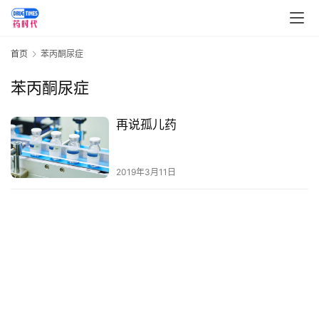
讯
视
首页
苯丙酮尿症
频
专
苯丙酮尿症
区
再说孤儿药
精
彩
活
2019年3月11日
动
B
D
投
融
资
平