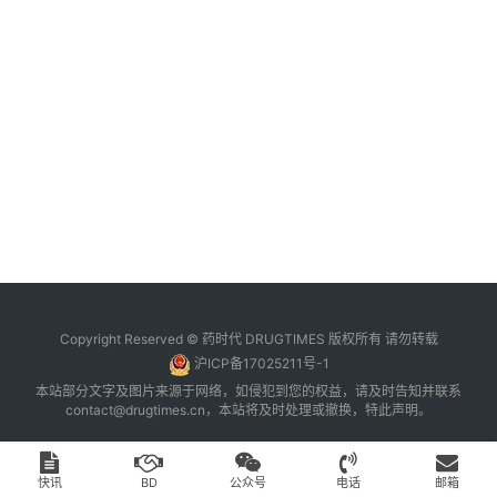
台
登录
注册
药
时
代
学
苑
A
l
l
E
Copyright Reserved © 药时代 DRUGTIMES 版权所有 请勿转载
n
沪ICP备17025211号-1
g
本站部分文字及图片来源于网络，如侵犯到您的权益，请及时告知并联系
l
contact@drugtimes.cn
，本站将及时处理或撤换，特此声明。
i
s
h
快讯
BD
公众号
电话
邮箱