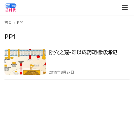
讯
视
首页
PP1
频
专
PP1
区
隙穴之窥-难以成药靶标修炼记
精
彩
活
2019年8月27日
动
B
D
投
融
资
平