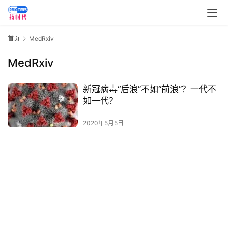
讯
视
首页
MedRxiv
频
专
MedRxiv
区
新冠病毒“后浪”不如“前浪”？一代不
精
如一代？
彩
活
2020年5月5日
动
B
D
投
融
资
平