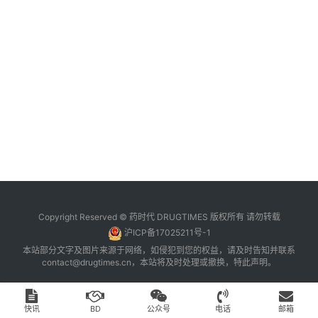
台
登录
注册
药
时
代
学
苑
A
l
l
E
Copyright Reserved © 药时代 DRUGTIMES 版权所有 请勿转载
n
沪ICP备17025211号-1
g
本站部分文字及图片来源于网络，如侵犯到您的权益，请及时告知并联系
l
contact@drugtimes.cn
，本站将及时处理或撤换，特此声明。
i
s
h
快讯
BD
公众号
电话
邮箱