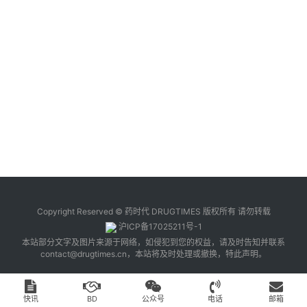
台
登录
注册
药
时
代
学
苑
A
l
l
E
Copyright Reserved © 药时代 DRUGTIMES 版权所有 请勿转载
n
沪ICP备17025211号-1
g
本站部分文字及图片来源于网络，如侵犯到您的权益，请及时告知并联系
l
contact@drugtimes.cn
，本站将及时处理或撤换，特此声明。
i
s
h
快讯
BD
公众号
电话
邮箱