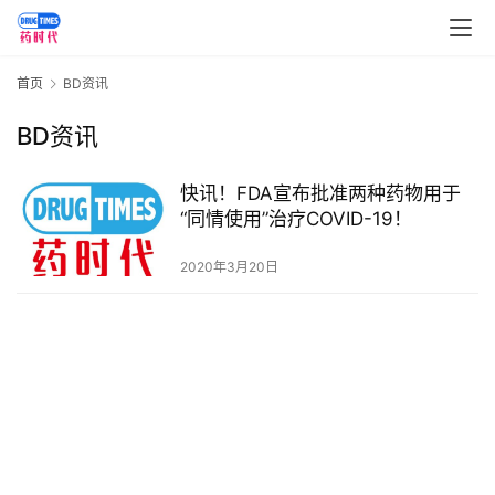
讯
视
首页
BD资讯
频
专
BD资讯
区
快讯！FDA宣布批准两种药物用于
精
“同情使用”治疗COVID-19！
彩
活
2020年3月20日
动
B
D
投
融
资
平