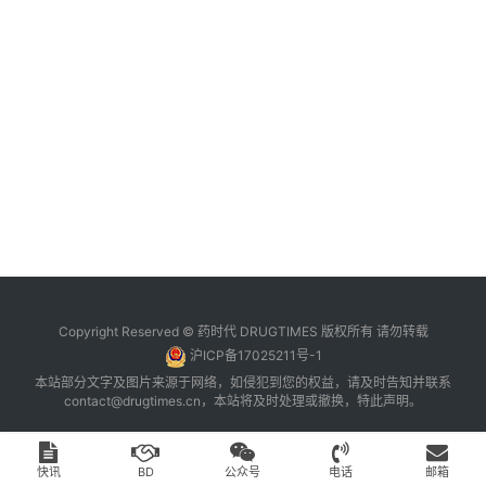
台
登录
注册
药
时
代
学
苑
A
l
l
E
Copyright Reserved © 药时代 DRUGTIMES 版权所有 请勿转载
n
沪ICP备17025211号-1
g
本站部分文字及图片来源于网络，如侵犯到您的权益，请及时告知并联系
l
contact@drugtimes.cn
，本站将及时处理或撤换，特此声明。
i
s
h
快讯
BD
公众号
电话
邮箱