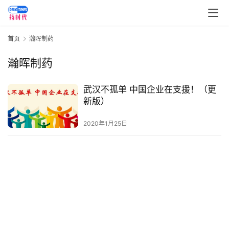
讯
视
首页
瀚晖制药
频
专
瀚晖制药
区
武汉不孤单 中国企业在支援！（更
精
新版）
彩
活
2020年1月25日
动
B
D
投
融
资
平