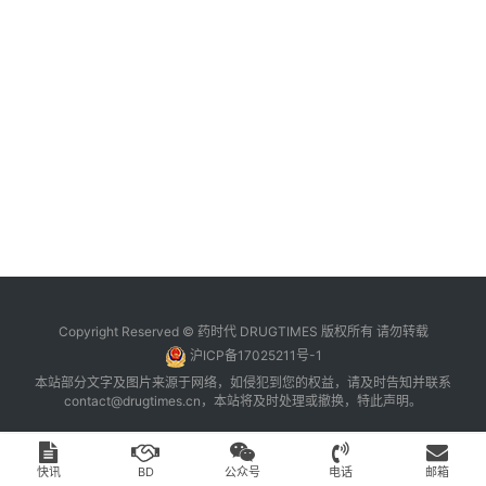
台
登录
注册
药
时
代
学
苑
A
l
l
E
Copyright Reserved © 药时代 DRUGTIMES 版权所有 请勿转载
n
沪ICP备17025211号-1
g
本站部分文字及图片来源于网络，如侵犯到您的权益，请及时告知并联系
l
contact@drugtimes.cn
，本站将及时处理或撤换，特此声明。
i
s
h
快讯
BD
公众号
电话
邮箱