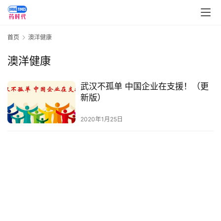
讯
视
首页
澳洋健康
频
专
澳洋健康
区
武汉不孤单 中国企业在支援！（更
精
新版）
彩
活
2020年1月25日
动
B
D
投
融
资
平