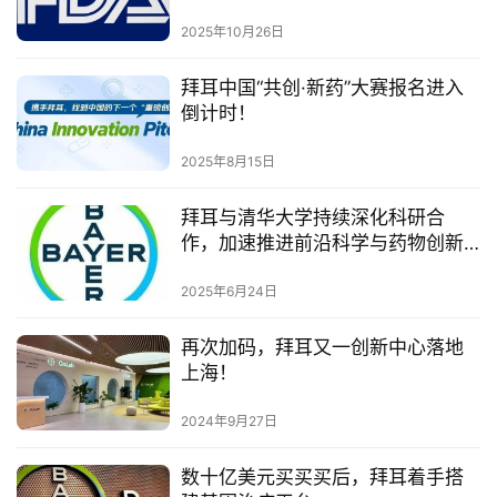
开启潮热治疗新时代
2025年10月26日
视
频
拜耳中国“共创·新药”大赛报名进入
专
倒计时！
区
2025年8月15日
精
拜耳与清华大学持续深化科研合
彩
作，加速推进前沿科学与药物创新
活
转化
动
2025年6月24日
B
再次加码，拜耳又一创新中心落地
D
上海！
投
融
2024年9月27日
资
平
数十亿美元买买买后，拜耳着手搭