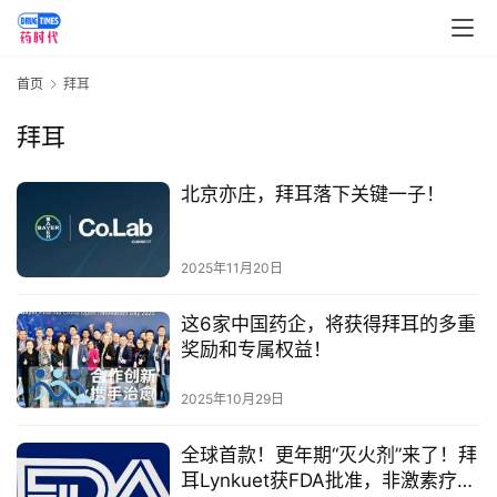
首页
拜耳
拜耳
北京亦庄，拜耳落下关键一子！
2025年11月20日
这6家中国药企，将获得拜耳的多重
奖励和专属权益！
首
页
2025年10月29日
药
全球首款！更年期“灭火剂”来了！拜
资
耳Lynkuet获FDA批准，非激素疗法
讯