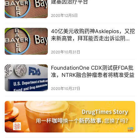
台
建基因治疗平台
登录
注册
2020年12月5日
药
时
40亿美元收购药神Asklepios，又挖
代
来新高管，拜耳能否走出诉讼阴
学
影？
苑
2020年10月31日
A
FoundationOne CDX测试获FDA批
l
准，NTRK融合肿瘤患者将精准受益
l
E
2020年10月27日
n
g
l
i
s
h