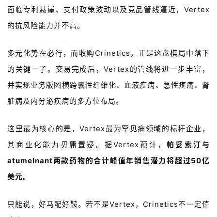
投
面临专利悬崖、支付政策波动以及竞品管线逼近，Vertex
融
的抗风险能力并不高。
资
平
台
登录
注册
多元化势在必行，而收购Crinetics，正是这盘棋局中落下
的关键一子。交易完成后，Vertex的管线将进一步丰富，
药
并实现业务版图横跨囊性纤维化、血液疾病、急性疼痛、肾
时
代
脏病及内分泌疾病的多方位布局。
学
苑
这里最为核心的
是，Vertex最为罕见病领域的标杆企业，
其商业化能力毋庸置疑。据
Vertex预计，
帕妥索汀与
A
a
tumelnant
两款药物
的合计峰值年销售潜力将超过50亿
l
l
美元。
E
n
只能说，好马配好鞍。若不是Vertex，
Crinetics不一定值
g