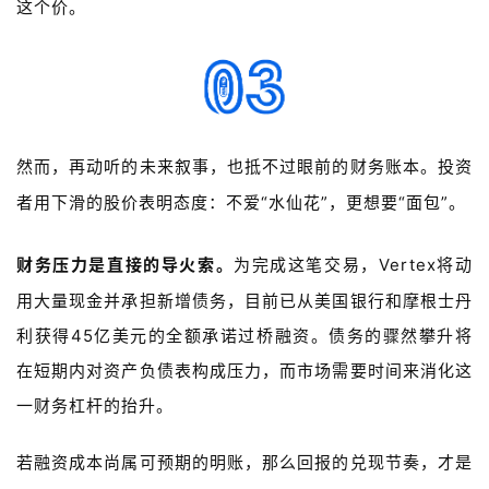
l
这个价。
i
s
h
联
然而，再动听的未来叙事，也抵不过眼前的财务账本。投资
系
我
者用下滑的股价表明态度：不爱“水仙花”，更想要“面包”。
们
财务压力是直接的导火索。
为完成这笔交易，
Vertex
将动
用大量现金并承担新增债务，目前已从美国银行和摩根士丹
利获得
45
亿美元的全额承诺过桥融资。债务的骤然攀升将
在短期内对资产负债表构成压力，而市场需要时间来消化这
一财务杠杆的抬升。
若融资成本尚属可预期的明账，那么回报的兑现节奏，才是