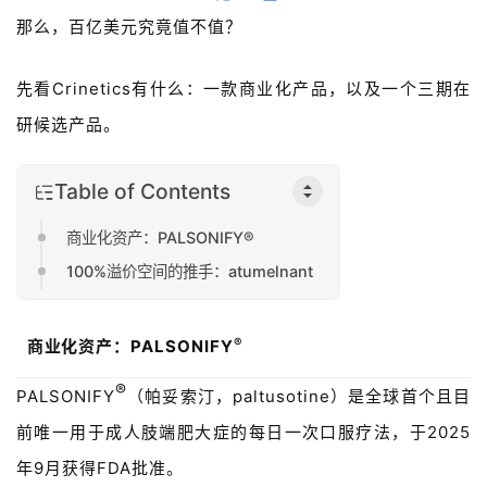
那么，百亿美元究竟值不值？
先看Crinetics
有什么：一款商业化产品，以及一个三期
在
研候选产品。
Table of Contents
商业化资产：PALSONIFY®
100%溢价空间的推手：atumelnant
®
商业化
资产：
PALSONIFY
®
PALSONIFY
（帕妥索汀，
paltusotine
）
是
全球首个且目
前唯一用于成人肢端肥大症的每日一次口服疗法，于
2025
年
9
月获得
FDA
批准。