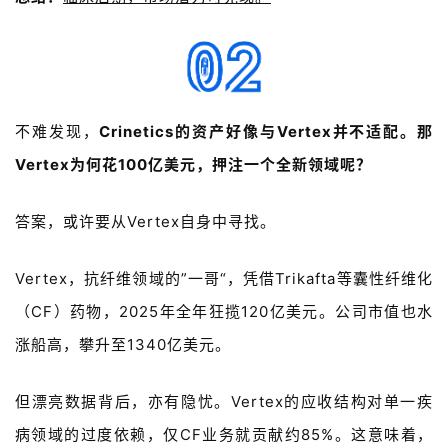
药
资
讯
不难发现，
Crinetics的资产好像与
Vertex并不适配。
那
视
Vertex为何花100亿美元，
押注一个全新领域呢？
频
专
答案，或许要从
Vertex
自身中寻找。
区
Vertex，抗纤维领域的”一哥“，凭借Trikafta等囊性纤维化
精
彩
（CF）药物，
2025年全年狂揽120亿美元。
公司市值也水
活
涨船高，
攀升至1340亿美元
。
动
但漂亮数据背后，亦有隐忧。Vertex的应收结构对
单一疾
B
D
病领域的过度依赖，仅CF业务就贡献约85%。这意味着，