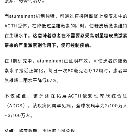
激素）的替代治疗。
而
atumelnant机制独特，可通过直接阻断肾上腺皮质中的
ACTH
受体，在降低过量雄激素的同时，使糖皮质激素维持
在生理水平。
这意味着患者在不需要忍受高剂量糖皮质激素
带来的严重激素副作用下，便可控制疾病
。
在
II
期研究中，
a
tumelnant
已证明疗效，可使患者的雄激
素水平接近正常化，每日一次
80
毫克
治疗
12
周时，患者早
晨雄烯二酮水平降低
67%
。
不仅如此，该药还在拓展
ACTH
依赖性库欣综合征
（
ADCS
），该疾病同属罕见病，全球发病率为2/100万人
~3/100万人。
首
页
总结：
临床后期，市场潜力可兑现。