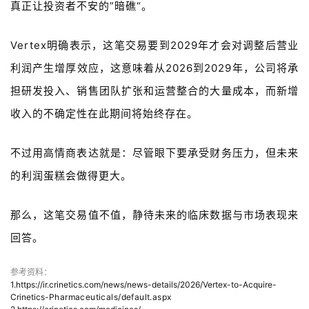
真正让投资者不安的”暗礁“。
Vertex
明确表示，这笔交易要到
2029
年才会对调整后营业
利润产生增厚效应，这意味着从
2026
到
2029
年，公司将承
担研发投入、销售团队扩张和运营整合的大量成本，而新增
收入的不确定性在此期间将始终存在。
不过用高情商表达就是：尽管眼下要承受财务压力，但未来
的利润蛋糕会做得更大。
那么，这笔交易值不值，静待未来的临床数据与市场表现来
回答。
参考资料：
1.https://ir.crinetics.com/news/news-details/2026/Vertex-to-Acquire-
Crinetics-
Pharmaceuticals/default.aspx