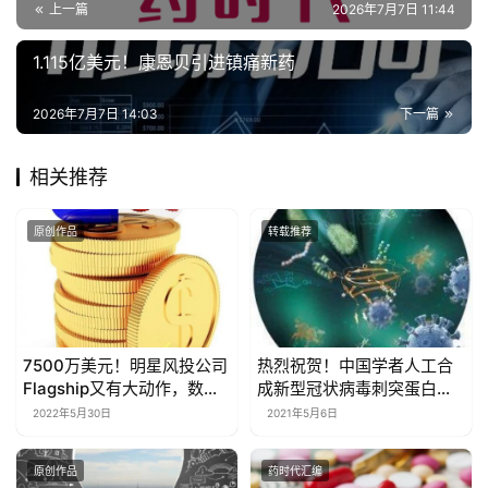
上一篇
2026年7月7日 11:44
1.115亿美元！康恩贝引进镇痛新药
2026年7月7日 14:03
下一篇
相关推荐
原创作品
转载推荐
7500万美元！明星风投公司
热烈祝贺！中国学者人工合
Flagship又有大动作，数万
成新型冠状病毒刺突蛋白糖
新型蛋白质已被发现…
基化受体结合域
2022年5月30日
2021年5月6日
原创作品
药时代汇编