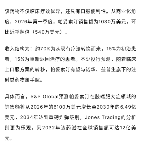
该药物不仅临床疗效优异，还具有口服便利性。从商业化角
度，
2026
年第一季度，
帕妥索汀销售额为
1030
万美元，环
比
近乎翻倍（
540
万美元）。
收入结构为：
约
70%
为从现有疗法转换而来，
15%
为初治患
者，
15%
为重新返回治疗的患者。不少投行预测
，随着临床
上口服方案的转移，
帕妥索汀有望与诺华
、
益普生旗下的
注
射类药物掰手腕。
具体而言，
S&P Global预测
帕妥索汀
在肢端肥大症领域的
销售额将从
2026
年的
6100
万美元增长至
2030
年的
6.49
亿
美元，
2034
年达到重磅炸弹级别。
Jones Trading的分析
则更为乐观，
到
2032
年该药潜在全球销售额可达
12
亿美
元。