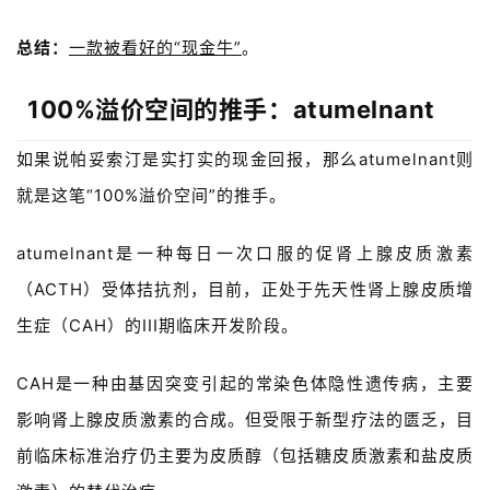
总结：
一款被看好的“现金牛”
。
100%溢价空间的推手：atumelnant
如果说
帕妥索汀是实打实的现金回报，那么a
tumelnant则
就是这笔“100%溢价空间”的推手。
atumelnant
是一种每日一次口服的促肾上腺皮质激素
（
ACTH
）受体拮抗剂，
目前，
正处于先天性肾上腺皮质增
生症（
CAH
）的
III
期临床开发阶段。
CAH
是一种由基因突变引起的常染色体隐性遗传病，主要
影响肾上腺皮质激素的合成。但受限于新型疗法的匮乏，
目
前临床标准治疗仍主要为皮质醇（包括糖皮质激素和盐皮质