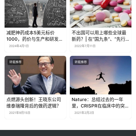
减肥神药成本5美元标价
不出国可以用上哪些全球最
1000，药价与生产和研发成
新药？| 在“国九条”、“先行
本是否相关？
先试”等政策加持下，海南博
2024年4月1日
2022年7月11日
鳌乐城先行区是如何“先行”
的？
转载推荐
转载推荐
点燃源头创新！王晓东公司
Nature：总结过去的一年
维泰瑞隆背后的做药逻辑？
里，CRISPR在临床中的突破
性进展
2021年9月15日
2021年2月2日