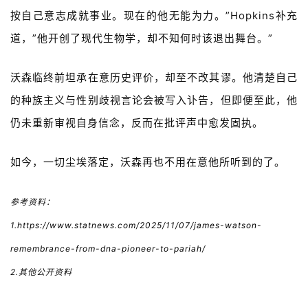
按自己意志成就事业。现在的他无能为力。”
Hopkins
补充
道，”他开创了现代生物学，却不知何时该退出舞台。”
沃森临终前坦承在意历史评价，却至不改其谬。
他清楚自己
的种族主义与性别歧视言论会被写入讣告，
但即便至此，他
仍未重新审视自身信念，反而在批评声中愈发固执。
如今，一切尘埃落定，
沃森再也不用在意他所听到的了。
参考资料：
1.
https://www.statnews.com/2025/11/07/james-watson-
remembrance-from-dna-pioneer-to-pariah/
2.其他公开资料