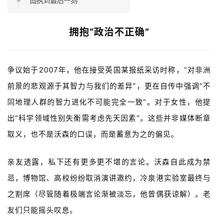
固执到最后一刻
拥抱“
政治不正确
”
争议始于2007年，他在接受英国某报纸采访时称，
“对非洲
前景的悲观源于其智力与我们的差异”，更在自传中强调”不
同地理人群的智力进化不可能完全一致”。
对于女性，他提
出”科学领域性别失衡需考虑先天因素”。这些并非媒体断章
取义，也不是
沃森的
口误，而是蓄意为之的偏见。
亲友透露，私下还有更多更不堪的言论。沃森自此成为禁
忌，博物馆、高校纷纷取消演讲邀约，冷泉港实验室最终与
之割席（尽管随着极端言论渐被淡忘，他曾偶获谅解）。老
友们只能摇头叹息。