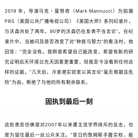
A
l
2019 年，导演马克・曼努奇（
Mark Mannucci
）为拍摄
l
PBS（美国公共广播电视公司）《美国大师》系列纪录片，
E
n
与沃森共处了两年。90岁
的沃森仍在发表不当言论”。在纪
g
录片中，当被问及是否改变了对“种族与智力”的看法时，他
l
回答：“完全没有。我倒是希望自己能改变，希望有新的研
i
s
究证明后天环境比先天因素更重要，但我至今没看到任何这
h
样的证据。”几天后，冷泉港实验室以其言论
“毫无根据且危
险”
为由，断绝了与他的所有剩余联系。
联
系
我
固执到最后一刻
们
这些表态仿佛是对2007年以来遭主流学界排斥的反击，也
是为留住最后一丝公众关注。”昔日的詹姆斯手握实权，能