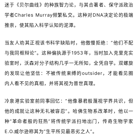
迷于《贝尔曲线》的种族智力论，与其合著者、
保守派政治
活
动
学者
Charles Murray
频繁私交。这种对DNA决定论的极端
推崇，使其陷入科学认知的泥潭。
B
D
当友人劝其正视该书科学缺陷时，他傲慢拒绝：”他们不配
投
融
与我同框辩论”。这种偏执源于1953年，
当时加入克里克实
资
验室时，沃森对分子结构几乎一无所知，全凭自学。双螺旋
平
的发现让他坚信：不被传统束缚的outsider，才能看见圈
台
登录
注册
内人看不见的真相，并将其
视为普世真理。
药
时
冷泉港实验室前同事回忆：”他像暴君般蔑视学界共识，但
代
他的成就让这种无礼被容忍”。哈佛生物系改革时，他以一
学
种”革命者般的狂热”将传统学派扫地出门，
传奇生物学家
苑
E.O.威尔逊称其为”生平所见最恶劣之人”。