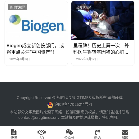
药时代编译
药时代编译
Biogen成立新创投部门，或
里程碑！历史上第一次！外
将重点关注“中国资产”！
科医生将转基因猪的心脏成
功地移植到垂死的病人体内
2025年8月6日
2022年1月12日
Copyright Reserved © 药时代 DRUGTIMES 版权所有 请勿转载
沪ICP备17025211号-1
本站部分文字及图片来源于网络，如侵犯到您的权益，请及时告知并联系
contact@drugtimes.cn
，本站将及时处理或撤换，特此声明。
快讯
BD
公众号
电话
邮箱