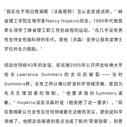
“我实在不明白
詹姆斯
（沃森昵称）怎么会变成这样。” 麻
省理工学院生物学家
Nancy Hopkins
坦言。1990年代她
曾
牵头领导了
麻省理工职工性别歧视的运动。“
在几乎没有男
性支持女性搞科研的年代，是他（
沃森
）坚持让我攻读博士
学位并
全力相助
。
”
但这份持续40年的友谊，却在她2005年公开抨击哈佛大学
校长
Lawrence Summers
的言论后破裂——当时
Summers称，
女性之所以难以跻身科学领域顶端，是因为
先天生理因素的限制。
“他要求我向
Summers
道
歉。”
Hopkins
谈及沃森时说（她拒绝了这一要求），“现
在
詹姆斯
认为女性在任何领域都无法做到顶尖，更别说科学
领域了。他把这些离谱的观点当成了新的‘荣誉勋章’，刻意