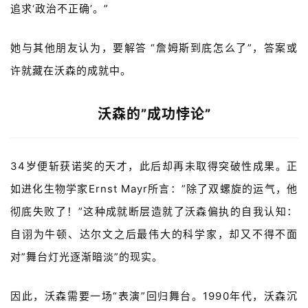
追求‘政治不正确’。”
她与其他朋友认为，要解答 “
詹姆斯
到底怎么了”，答案或
许就藏在
沃森的成就中。
首
页
沃森的”成功悖论”
药
资
讯
34岁便斩获诺奖的天才，此后却再未取得突破性成果。正
如进化生物学家
Ernst Mayr
所言：”除了双螺旋的运气，他
视
彻底失败了！”这种成就断层造就了
沃森偏执
的自我认知：
频
自诩为牛顿、达尔文之后最伟大的科学家，却又不得不面
专
区
对”舞台灯光逐渐暗淡”的现实。
精
因此，
沃森需要一场“表演”回归舞台。1990年代，沃森沉
彩