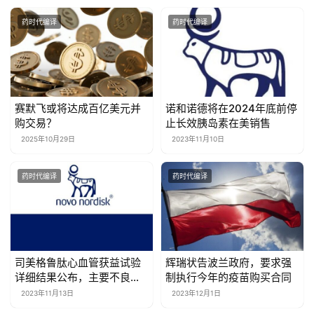
药时代编译
药时代编译
赛默飞或将达成百亿美元并
诺和诺德将在2024年底前停
购交易？
止长效胰岛素在美销售
2025年10月29日
2023年11月10日
药时代编译
药时代编译
司美格鲁肽心血管获益试验
辉瑞状告波兰政府，要求强
详细结果公布，主要不良心
制执行今年的疫苗购买合同
血管事件风险降低20%，且
2023年11月13日
2023年12月1日
不仅与减重有关！