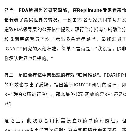
然而，
FDA
所视为的研究缺陷，
在
Replimune
专家看来恰
恰代表了真实世界的情况。
一封由
22名专家共同撰写并发
送致FDA领导层的公开信中提及，现行治疗指南
在辅助治疗
和晚期疾病背景下均显示出多条治疗路径，最终汇聚于
IGNYTE
研究的入组标准
。简单而言就是：“我没错，除非
你承认世界也是错的。”
其二，是
联合疗法中常出现的疗效 “归因难题”
。
FDA
对
RP1
的疗效也提出了质疑，指出鉴于
IGNYTE
研究的设计，即
RP1
联合
O药
进行治疗，那么最终起到药效的是
RP1
还是
O
药？
理论上，此次联合用药需设立
O药
单药对照组。但
Replimune
专家们再次反驳：
这在实际操作中不可行、不