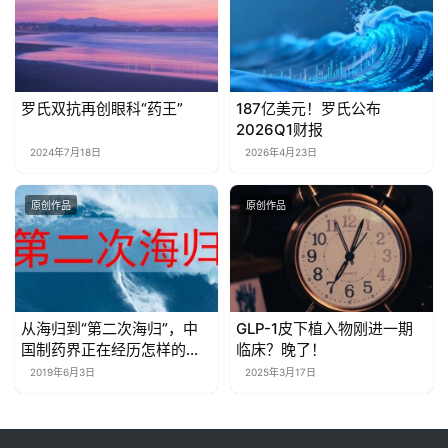
罗氏双抗再创眼科“药王”
187亿美元！罗氏公布
2026Q1财报
2024年7月18日
2026年4月23日
原创作品
原创作品
从海归到“第二次海归”，中
GLP-1皮下植入物刚进一期
国制药界正在经历怎样的一
临床？晚了！
个轮回？
2019年6月3日
2025年3月17日