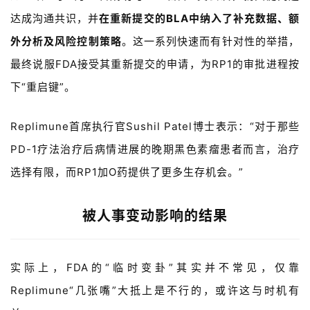
达成沟通共识，并
在重新提交的BLA中纳入了补充数据、额
外分析及风险控制策略
。这一系列快速而有针对性的举措，
最终说服FDA接受其重新提交的申请，为RP1的审批进程按
下“重启键”。
Replimune
首席执行官
Sushil Patel
博士表示：
“
对于那些
首
PD-1
疗法治疗后病情进展的晚期黑色素瘤患者而言，治疗
页
选择有限，而
RP1
加O药
提供了更多生存机会。
”
药
资
被人事变动影响的结果
讯
视
实际上，FDA的“临时变卦”其实并不常见，仅靠
频
Replimune“几张嘴”大抵上是不行的，或许这与时机有
专