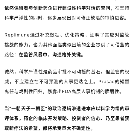
依然保留着与创新药企进行
建设性科学对话
的空间，
在坚持
科学严谨性的同时，逐步展
现出对
可修正缺陷
的
审慎包容。
Replimune通过补充数据、优化策略，证明了其应对监管
挑战的能力，也为其他面临类似困境的企业提供了可借鉴的
路径：
在监管风暴中，沟通格外关键
。
诚然，科学严谨性是药品审批不可动摇的基石。但监管的权
威，不应建立在不可预测的人事更迭之上。Prasad的短暂
离任与戏剧性回归，暴露出FDA高层人事机制的脆弱性。
当“一朝天子一朝臣”的政治逻辑渗透进本应以科学为纲的审
评体系，药企的临床开发策略、投资者的信心、乃至患者获
取新疗法的希望，都将承受巨大不确定性。