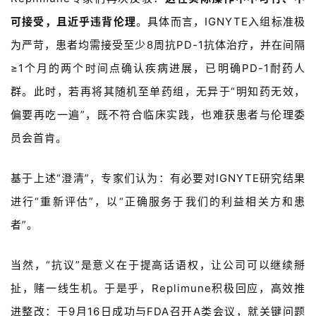
可接受，且近乎违背伦理
。具体而言，
IGNYTE
入组标准极
为严苛，
患者均需接受至少
8
周抗
PD-1抗体
治疗，并在间隔
≥1
个月的两个时间点确认疾病进展，已明确
PD-1
耐药人
群。此时，若再将其随机至单药组，无异于
“
明知药无效，
偏要再吃一遍
”
，既不符合临床实践，也难获患者与伦理委
员会首肯。
基于上述“澄清
”
，专家们认为：有必要对
IGNYTE
研究结果
进行
“
重新评估
”
，以
“
正确服务于我们的利益相关方和患
者
”
。
当然，“抗议
”
是意义在于提高话语权，让公司可以继续掰
扯，赌一线生机。于是乎，
Replimune
积极回应，高效推
进整改：于9月16日成功与FDA召开A类会议，就关键问题