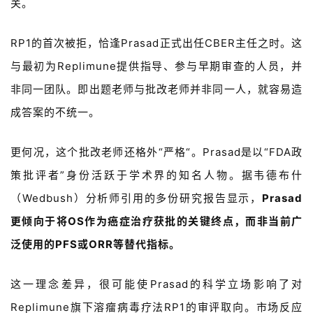
区
关。
精
RP1的首次被拒，恰逢Prasad正式出任CBER主任之时。这
彩
与最初为Replimune提供指导、参与早期审查的人员，并
活
动
非同一团队。即出题老师与批改老师并非同一人，就容易造
成答案的不统一。
B
D
更何况，这个批改老师还格外“严格“。Prasad是以“FDA政
投
策批评者”身份活跃于学术界的知名人物。据韦德布什
融
资
（Wedbush）分析师引用的多份研究报告显示，
Prasad
平
更倾向于将OS作为癌症治疗获批的关键终点，而非当前广
台
登录
注册
泛使用的PFS或ORR等替代指标。
药
时
这一理念差异，很可能使Prasad的科学立场影响了对
代
Replimune旗下溶瘤病毒疗法RP1的审评取向。市场反应