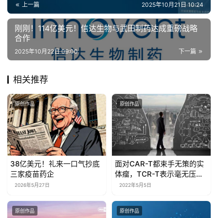
上一篇
2025年10月21日 10:24
刚刚！114亿美元！信达生物与武田制药达成重磅战略
合作
2025年10月22日 09:00
下一篇
相关推荐
原创作品
原创作品
38亿美元！礼来一口气抄底
面对CAR-T都束手无策的实
三家疫苗药企
体瘤，TCR-T表示毫无压
力，中国多家企业已积极布
2026年5月27日
2022年5月5日
局……
原创作品
原创作品