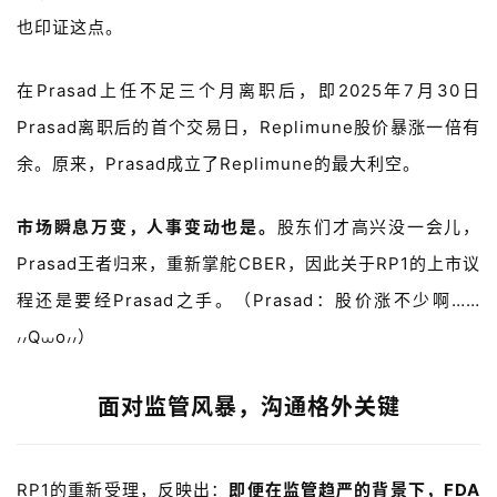
学
也印证这点。
苑
在Prasad上任不足三个月离职后，即2025年7月30日
A
l
Prasad离职后的首个交易日，Replimune股价暴涨一倍有
l
余。原来，Prasad成立了Replimune的最大利空。
E
n
g
市场瞬息万变，人事变动也是。
股东们才高兴没一会儿，
l
Prasad王者归来，重新掌舵CBER，因此关于RP1的上市议
i
程还是要经Prasad之手。（Prasad：股价涨不少啊……
s
h
៸៸Q⩊o៸៸）
联
面对监管风暴，沟通格外关键
系
我
们
RP1的重新受理，反映出：
即便在监管趋严的背景下，FDA