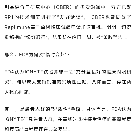
制品评价与研究中心（
CBER
）的多次沟通中，双方已就
RP1
的技术细节进行了
“友好洽谈
”
，
CBER
也曾同意了
Replimune
基于单臂临床试验申请加速审批。明明一切迹
象都指向
“
绿灯通行
”
，结果却在临门一脚时被
“
黄牌警告
”
。
那么，
FDA为何要“临时变卦”
？
FDA认为
IGNYTE
试验并非一项
“
充分且良好
的
临床
对照
研
究
”
，难以成为支持批准的实质性证据。具体而言，存在两
大核心问题：
其一，是
患者人群的“异质性”争议
。具体而言，
FDA
认为
IGNYTE
研究患者人群，在基线时既往接受治疗的暴露程度
和疾病严重程度存在显著差异。