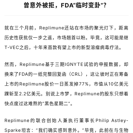
曾意外被拒，FDA“临时变卦”？
就在三个月前，
Replimune
还站在市场的聚光灯下，距离
历史性获批仅一步之遥，市场翘首以盼。毕竟，这可能是继
T-VEC
之后，十年来首款有望上市的新型溶瘤病毒疗法。
然而，
Replimune基于三期
IGNYTE
试验的申报数据，却
换来了FDA的
一纸完整回复函（
CRL
），这让彼时正在筹备
上市的
Replimune股价一日蒸发掉77%，
市值从
10
亿美元
踝斩至
2.2
亿美元。别说上市梦，
Replimune的股东只想着
快点度过这难熬的
“
黑色星期二
”
。
Replimune的
联合创始人兼执行董事长
Philip Astley-
Sparke
坦言：
“
我们确实感到意外。
”
毕竟，此前
在与
生物