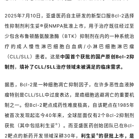
2025年7月10日，亚盛医药自主研发的新型口服Bcl-2选择
性抑制剂利生妥®获NMPA批准上市，用于治疗既往经过至
少包含布鲁顿酪氨酸激酶（BTK）抑制剂在内的一种系统治
疗的成人慢性淋巴细胞白血病/小淋巴细胞淋巴瘤
（CLL/SLL）患者。这是
中国首个获批的国产原创Bcl-2抑
制剂
，
填补了CLL/SLL治疗领域未被满足的临床需求。
据悉，Bcl-2是一种细胞凋亡抑制因子，在许多恶性血液肿
瘤特别是CLL/SLL中过度表达，是癌细胞逃避凋亡的重要机
制之一。但Bcl-2靶点成药性难度极高，自该靶点在1985年
被首次发现起迄今40年来，全球层面仅有2个Bcl-2抑制剂
®
获批（其中包括利生妥
）。而亚盛医药创始团队已在Bcl-
®
2靶点的新药开发领域深耕30年，
利生妥
的获批上市，是