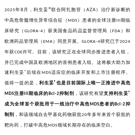
精
®
8
AZA
年
月，
利生妥
联合
阿扎胞苷（
）治疗新诊断的
2025
彩
中高危骨髓增生异常综合征（
）患者的全球注册
期临
MDS
III
活
动
床研究（
）获美国食品药品监督管理局（
）和
GLORA-4
FDA
欧洲药品管理局（
）同意开展
。
研究已于
EMA
GLORA-4
2024
B
年获
许可。
目前，该研究正在全球同步推进患者入组，
CDE
D
投
并已完成中国及欧洲地区的首例患者入组。这将极大助力加
融
®
速利生妥
后续在
适应症的临床开发和上市注册程序。
MDS
资
平
®
值得一提的是，
利生妥
也是目前国际上唯一正推进中高危
台
登录
注册
®
注册
期临床的
抑制剂
，该研究有望
支持利生妥
MDS
III
Bcl-2
成为全球首个获批用于一线治疗中高危
患者的
抑
MDS
Bcl-2
药
时
制剂
，和该领域自去甲基化药物获批
年多年来首个获批的
20
代
靶向药，打破中高危
领域长期存在的临床空白。
MDS
学