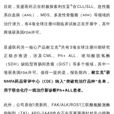
苑
®
CLL
/
SLL
目前，亚盛医药正在
积极探索
利生妥
在
、
急性髓
A
MDS
系白血病（
）
、
、多发性骨髓瘤（
）等领域的
AML
MM
l
4
III
治疗潜力，有
项全球注册
期临床
试验
正在开展中，其中
l
两项获美国
许可。
E
FDA
n
g
®
3
III
亚盛医药另一
核心产品耐立克
共有
项
全球
注册
期研究
l
CML
Ph+
ALL
正
稳步推进，
涉及
、
、
琥珀酸脱氢酶
i
s
SDH
GIST
（
）缺陷型胃肠间质瘤（
）等
多个领域
，其中一
h
®
项获美国
许可
。
值得一提的是，报告期内，
耐立克
获
FDA
药品审评中心（
）纳入”突破性治疗品种”名单，
NMPA
CDE
联
系
Ph+ALL
用于联合化疗一线治疗新诊断
患者。
我
们
1
FAK/ALK/ROS1
此外，
公司原创
类新药、
三联酪氨酸激酶
TKI
APG-2449
抑制剂（
）
也在
正在
开展两项针对非小细胞