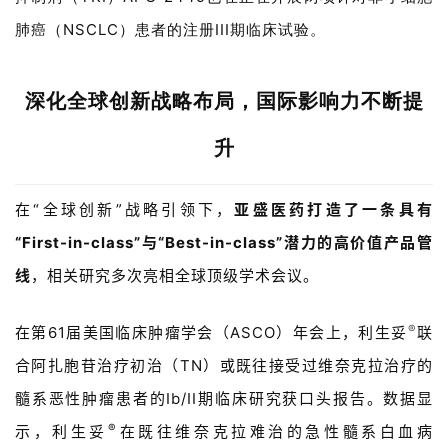
NSCLC
III
肺癌（
）患者的注册
期临床试验
。
深化全球创新战略布局，
国际影响力不断提
升
在“全球创新”战略引领下，
亚盛医药打造了一条具有
“First-in-class”与“Best-in-class”潜力的高价值产品管
线
，相关研究多次亮相全球顶级学术会议。
®
在第61届美国临床肿瘤学会（ASCO）年会上，利生妥
联
合阿扎胞苷治疗初治（TN）或既往接受过维奈克拉治疗的
髓系恶性肿瘤患者的Ib/II期临床研究获口头报告。数据显
®
示，利生妥
在既往维奈克拉难治的急性髓系白血病