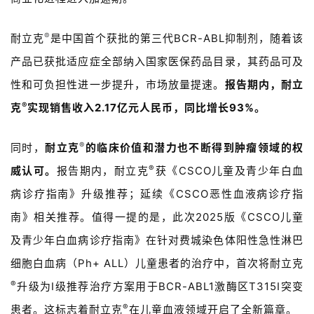
®
耐立克
是中国首个获批的第三代BCR-ABL抑制剂，随着该
产品已获批适应症全部纳入国家医保药品目录，其药品可及
性和可负担性进一步提升，市场放量提速。
报告期内，耐立
®
克
实现销售收入2.17亿元人民币，同比增长93%。
®
同时，
耐立克
的临床价值和潜力也不断得到肿瘤领域的权
®
威认可。
报告期内，耐立克
获《CSCO儿童及青少年白血
病诊疗指南》升级推荐；延续《CSCO恶性血液病诊疗指
南》相关推荐。值得一提的是，此次2025版《CSCO儿童
及青少年白血病诊疗指南》在针对费城染色体阳性急性淋巴
细胞白血病（Ph+ ALL）儿童患者的治疗中，首次将耐立克
®
升级为I级推荐治疗方案用于BCR-ABL1激酶区T315I突变
®
患者。这标志着耐立克
在儿童血液领域开启了全新篇章。