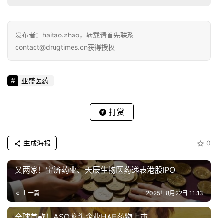
发布者：haitao.zhao，转载请首先联系
contact@drugtimes.cn获得授权
亚盛医药
打赏
生成海报
0
又两家！宝济药业、天辰生物医药递表港股IPO
上一篇
2025年8月22日 11:13
全球首款！ASO龙头企业HAE药物上市