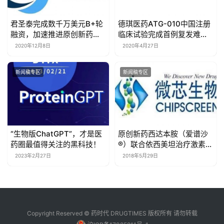
君圣泰完成数千万美元B+轮
德琪医药ATG-010中国注册
融资，加速推进原创新药多
临床试验完成首例复发难治
个适应症临床II/III期的全球同
性弥漫大B细胞淋巴瘤患者给
2020年12月8日
2020年4月27日
步开发，并启动新适应症及
药
新品种的临床研究
新闻稿专区
新闻稿专区
“生物版ChatGPT”，才是医
原创新药西达本胺（爱谱沙
药圈最值得关注的黑科技！
®）联合依西美坦治疗激素受
体阳性晚期乳腺癌患者的关
2023年2月27日
2018年5月29日
键性III期临床试验到达主要
研究终点
Copyright Reserved © 药时代 DRUGTIMES 版权所有 请勿转载