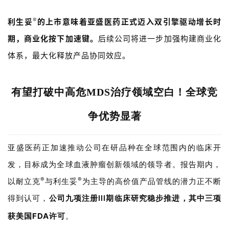
®
利生妥
的上市意味着亚盛医药正式迈入双引擎驱动增长时
期，商业化按下加速键。
后续公司将进一步加强构建商业化
体系，最大化释放产品协同效应。
首
有望打破中高危MDS治疗领域空白！
全球竞
页
争优势显著
药
资
亚盛医药正加速推动
公司在研品种
在全球范围内的
临床开
讯
发
，目标成为全球
血液
肿瘤创新领域的领导者。报告期内，
视
®
®
以耐立克
与利生妥
为主导的高价值产品管线的潜力正不断
频
得到认可，
公司九项注册
期临床研究稳步推进，其中三项
III
专
区
FDA
获美国
许可
。