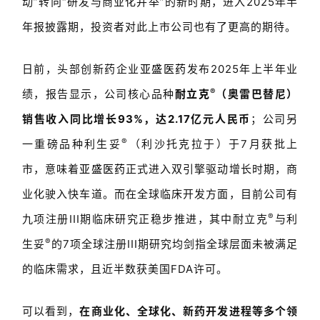
动”转向“研发与商业化并举”的新时期，进入2025年半
年报披露期，投资者对此上市公司也有了更高的期待。
日前，头部创新药企业
亚盛医药
发布2025年上半年业
®
绩，报告显示，公司核心品种
耐立克
（奥雷巴替尼）
销售收入同比增长93%，达2.17亿元人民币
；公司另
®
一重磅品种利生妥
（利沙托克拉于）于7月获批上
市，意味着
亚盛医药
正式进入双引擎驱动增长时期，商
业化驶入快车道。而在全球临床开发方面，目前公司有
®
九项注册III期临床研究正稳步推进，其中耐立克
与利
®
生妥
的7项全球注册III期研究均剑指全球层面未被满足
的临床需求，且近半数获美国FDA许可。
可以看到，
在商业化、全球化、新药开发进程等多个领