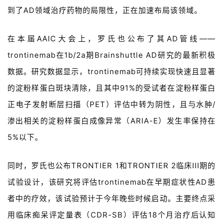
视
到了
A
D
领域
治疗
药物
的
局限性
，
正在
加速
布局
该领域
。
频
专
在
本届
A
A
I
C
大会
上
，
罗氏
也
公布
了
其AD管线
——
区
trontinemab在1b/2a期Brainshuttle AD研究的最新积极
精
数据。研究数据显示，trontinemab可持续实现快速且显著
彩
的淀粉样蛋白斑块清除
，
且
其中91%的受试者在淀粉样蛋白
活
正电子发射断层扫描（PET）评估中转为阴性，且与水肿/
动
渗出相关的淀粉样蛋白成像异常（ARIA-E）发生率保持在
B
5%以下。
D
投
同时
，
罗氏也公布TRONTIER 1和TRONTIER 2临床
I
I
I
期的
融
资
试验设计，该研究将评估trontinemab在早期症状性
A
D
患
平
者
中的疗效，该试验预计于今年晚些时候启动。
主要终点采
台
登录
注册
用临床痴呆评定量表（CDR-SB）评估18个月治疗后认知