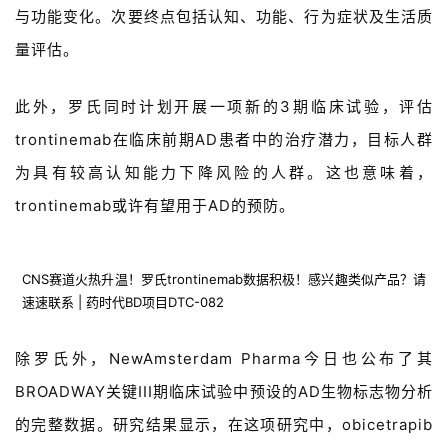
与功能变化。次要终点包括认知、功能、行为症状及生活质
药
时
量评估。
代
学
此外
，
罗氏同时计划开展一项新的3期临床试验，评估
苑
trontinemab在临床前期
A
D
患者中的治疗潜力，目标人群
A
为具有较高认知能力下降风险的人群。
这
也
意味着
，
l
trontinemab
或许
有望
用于
A
D
的
预防
。
l
E
n
CNS赛道火热升温！罗氏trontinemab数据积极！感兴趣类似产品？请
g
速速联系 | 药时代BD项目DTC-082
l
i
除
罗氏外
，
NewAmsterdam Pharma今日
也
公布了其
s
h
BROADWAY关键
I
I
I
期
临床
试验中预设
的
A
D
生物标志物分析
的完整数据。
研究
结果
显示
，
在
这项
研究
中
，
obicetrapib
联