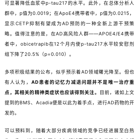
可显著降低血浆中p-tau217的水平
。
此外
，
在
总体分析人
系
我
群中，p值为0.0019；在ApoE4携带者中，p值为0.0215，
们
显示CETP抑制有望成为
A
D
预防的一种全新上游干预策
略。值得注意的是，在
A
D
高风险人群——APOE4/E4携带
者中，obicetrapib在12个月内使p-tau217水平较安慰剂
组下降了20.5%
（p=0.010）
。
多项
积极
结果
的
公布
，
似乎
预示着
A
D
领域
曙光
降至
。
但
也
有
人
认为
，
A
D
患者
的
记忆力
减退
问题
并
不是
唯一
治疗
重
点
，
其
相关
的
精神
类
症状
也应该
得到
关注
。
目前
，
诸如
上文
提到
的
B
M
S
、
Acadia
便
是
以此
为
着手点
，
进行
A
D
药物
的
开
发
的
。
可以
预料
到
，
随着
大部分
疾病
领域
的
竞争
已经
进展
至
白热