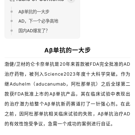
Aβ单抗的一大步
AD，下一个必争高地
国内AD爆发了？
Aβ单抗的一大步
渤健/卫材的仑卡奈单抗是20年来首款被FDA完全批准的AD
治疗药物，被列入Science2023年度十大科学突破。作为
继Aduhelm（aducanumab，阿杜那单抗）之后全球第二
款获FDA批准上市的Aβ单抗产品，其在临床试验中表现出
的治疗潜力给整个Aβ单抗新药赛道打了一针强心剂。在此
之前，因阿杜那单抗相关临床试验的失败，Aβ单抗治疗AD
的有效性饱受争议，急需一个成功的案例进行自证。