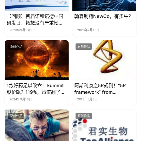
【回顾】首届诺和诺德中国
翰森制药NewCo，有多牛？
研发日：畅想没有严重慢性
疾病的未来
2023年9月13日
2026年7月15日
原创作品
原创作品
1款好药足以改命！Summit
阿斯利康之5R规则！“5R
股价飙升119%，市值翻了
framework” from
100余倍
AstraZeneca
2024年9月13日
2018年5月3日
原创作品
原创作品