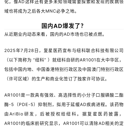
化
，
像
A
D
这样
还有
更多
未知
领域
需要
探索
和
发现
的
疾病
领
域
也
将
成为
之后
各大
M
N
C
必争
之地
。
国内AD爆发了？
从近期业内动态来看，国内的AD市场也已被点燃。
2025年7月28日，复星医药宣布与纽科联合科技有限公司
（以下简称为 “纽科” ）就纽科自研的AR1001在大中华区，
包括中国内地、中国香港特别行政区及中国澳门特别行政区
（许可区域）的生产和商业化签订了独家许可协议。
AR1001是一款具有强效、高选择性的小分子口服磷酸二酯
酶-5（PDE-5）抑制剂，拟用于延缓AD疾病进程。该药物
由AriBio研发，后被授权给纽科。据复星医药披露，
AR1001的临床前研究显示，AR1001可以清除
A
D
相关的淀