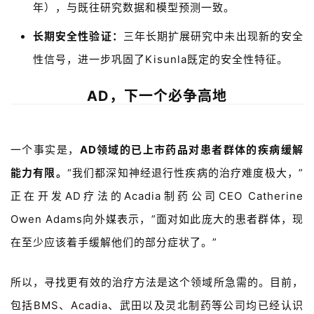
年），与既往研究数据和模型预测一致。
长期安全性验证：
三年长期扩展研究中未出现新的安全
性信号，进一步巩固了Kisunla既定的安全性特征。
AD，下一个必争高地
一个事实是，
AD领域的已上市药品对患者群体的疾病缓解
能力有限。
“我们都深知神经退行性疾病的治疗难度极大，”
首
正在开发
A
D
疗法
的Acadia制药公司
C
E
O
Catherine
页
Owen Adams
向
外媒
表示，”面对如此庞大的患者群体，现
在至少应该着手缓解他们的部分症状了。”
药
资
所以
，
寻找
更
有效
的
治疗
方法
是
这个
领域
所
急需
的
。
目前
，
讯
包括
B
M
S
、
Acadia
、
武田
以及
灵北制药
等
公司
均
已经
认识