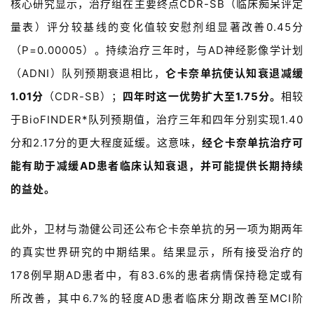
核心研究显示，治疗组在主要终点CDR-SB
（临床痴呆评定
量表）
评分较基线的变化值较安慰剂组显著改善0.45分
（P=0.00005）
。持续治疗三年时，与
A
D
神经影像学计划
（ADNI）
队列预期衰退相比，
仑卡奈单抗使认知衰退减缓
1.01分
（CDR-SB）
；
四年时这一优势扩大至1.75分。
相较
于BioFINDER*队列预期值，治疗三年和四年分别实现1.40
分和2.17分的更大程度延缓。
这意味
，
经
仑卡奈单抗
治疗可
能有助于减缓
A
D
患者
临床
认知
衰退，并可能提供长期持续
的益处。
此外
，
卫材与渤健公司
还
公布
仑卡奈
单抗
的
另一
项
为期两年
的真实世界研究的中期结果。
结果
显示
，
所有
接受
治疗
的
1
7
8
例
早期
A
D
患者
中
，
有
83.6%的患者病情保持稳定或有
所改善，其中6.7%的轻度
A
D
患者临床分期改善至MCI阶