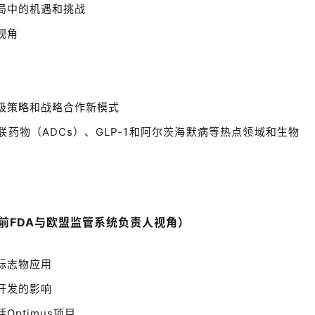
局中的机遇和挑战
视角
级策略和战略合作新模式
药物（ADCs）、GLP-1和阿尔茨海默病等热点领域和生物
前FDA与欧盟监管系统负责人视角）
标志物应用
开发的影响
ptimus项目