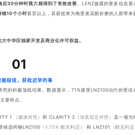
物后30分钟时视力就得到了有效改善
。LENZ披露的更多信息显
续10个小时
甚至以上，其获批将为饱受老花眼折磨的人群带来
的大中华区独家开发及商业化许可权益。
01
数据极佳，获批迟早的事
ITY研究的积极顶线结果。数据显示，71%接受LNZ100治疗的受试
到主要终点。
TY 1
（载体对照）
和 CLARITY 2
（溴莫尼定对照）
及一项为
察候选药物LNZ100
（1.75% 醋克利定）
和 LNZ101
（醋克利定