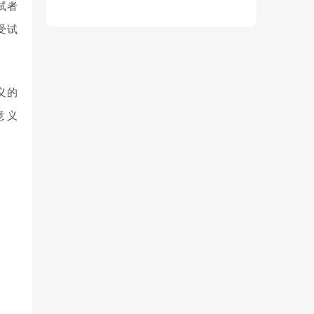
试者
受试
义的
意义