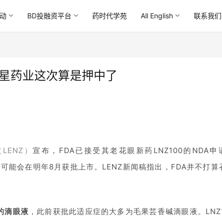
动
BD投融资平台
药时代学苑
All English
联系我们
箕星药业这次算是押中了
（LENZ）
宣布，FDA已接受其老花眼新药LNZ100的NDA申
可能会在明年8月获批上市。LENZ新闻稿指出，FDA并不打算
的滴眼液
，此前获批此适应症的大多为毛果芸香碱滴眼液。LNZ1