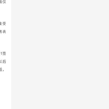
值仅
接受
者表
01签
以后
话，