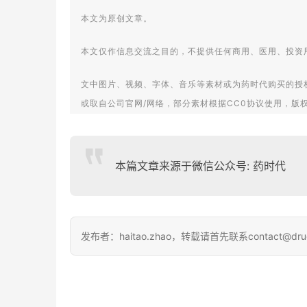
本文为原创文章。
本文仅作信息交流之目的，不提供任何商用、医用、投资
文中图片、视频、字体、音乐等素材或为药时代购买的授
或取自公司官网/网络，部分素材根据CC0协议使用，版
如有任何问题，请与我们联系。
本篇文章来源于微信公众号: 药时代
衷心感谢!
药时代官方网站:www.drugtimes.cn
联系方式:
发布者：haitao.zhao，转载请首先联系contact@dru
电话:13651980212
微信:27674131