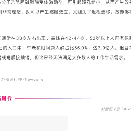
种小分子乙酰胆碱酯酶受体激动剂，可引起瞳孔缩小，从而产生改
制非常理想，既可以产生缩瞳效应，又避免了近视漂移，故能够
通常在38岁左右出现，高峰在42-44岁，52岁以上人群老花
上的人口中，有老花眼问题人群占比56.9%，达3.9亿人。但目
镜或角膜接触镜，但这已经无法满足大多数人的工作生活需求。
议-美通社PR-Newswire
封面图来源：pixa