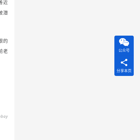
善近
被潜
眼的
公众号
前老
分享本页
bay