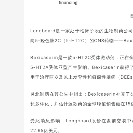
Longboard是一家处于临床阶段的生物制
向5-羟色胺2C
（5-HT2C）
的CNS药物——
Bex
Bexicaserin是一款5-HT2C受体激动剂，正
5-HT2A受体亚型产生影响。Bexicaser
用于治疗两岁及以上发育性和癫痫性脑病（DEE
灵北制药在其公告中指出：Bexicaserin补
长多样化，并估计这款药的全球峰值销售额在15亿
受此消息影响，Longboard股价在盘前交易中暴
22.95亿美元。