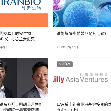
代交易】时安生物
谁能解决奥希替尼耐药问题?
anBio）与葛兰素史克
LK7 siRNA 药物达
5月6日
2023年7月17日
许可协议
品
原创作品
镜东方开，明朝日月换新
LAV系｜礼来亚洲基金投资的
—邵峰院士与邓天敬博士
秀企业（上）