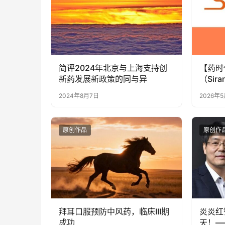
简评2024年北京与上海支持创
【药时
新药发展新政策的同与异
（Sir
（GSK）就 A
2024年8月7日
2026年
成独家
原创作品
原创作
拜耳口服预防中风药，临床III期
炎炎红
成功
天！—