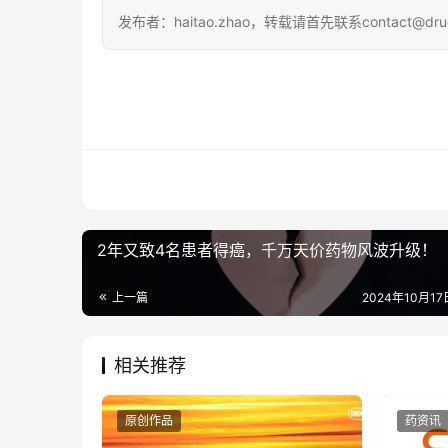
发布者：haitao.zhao，转载请首先联系contact@dru
联系方式:
电话:13651980212
微信:27674131
邮箱:contact@drugtimes.cn
2年又致4名患者得癌，千万天价药物风波升级！
上一篇
2024年10月17日
相关推荐
原创作品
药资讯