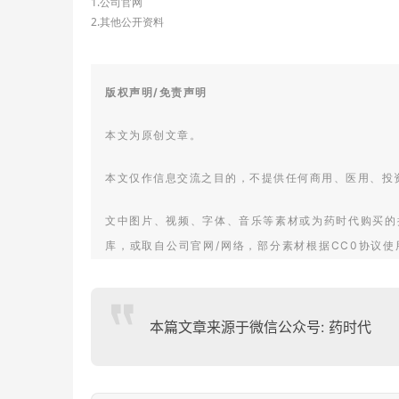
1.
公司官网
2.其他公开资料
版权声明/免责声明
本文为原创文章。
本文仅作信息交流之目的，不提供任何商用、医用、投
文中图片、视频、字体、音乐等素材或为药时代购买的
库，或取自公司官网/网络，部分素材根据CC0协议
来源。
如有任何问题，请与我们联系。
本篇文章来源于微信公众号: 药时代
衷心感谢!
药时代官方网站:www.drugtimes.cn