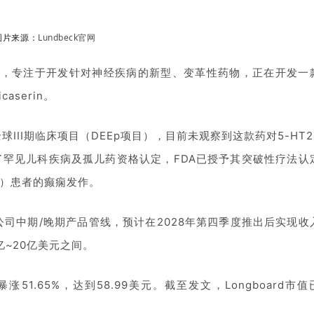
图片来源：
Lundbeck官网
药公司，专注于开发针对神经疾病的新型、变革性药物，正在开发一
icaserin。
在全球III期临床项目（DEEp项目），目前未观察到这款药对5-HT
in获得了罕见儿科疾病及孤儿药资格认定，FDA已授予其突破性疗法认
s）患者的癫痫发作。
充了公司中期/晚期产品管线，预计在2028年第四季度推出后实现收
~20亿美元之间。
涨51.65%，达到58.99美元。截至发文，Longboard市值