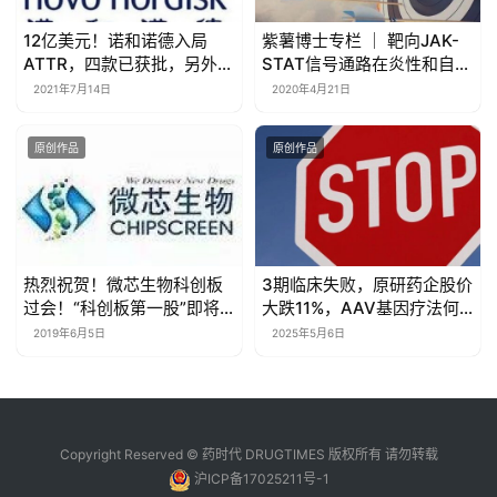
12亿美元！诺和诺德入局
紫薯博士专栏 ｜ 靶向JAK-
ATTR，四款已获批，另外至
STAT信号通路在炎性和自身
少四款在研
免疫及新冠肺炎治疗中的开
2021年7月14日
2020年4月21日
发应用
原创作品
原创作品
热烈祝贺！微芯生物科创板
3期临床失败，原研药企股价
过会！“科创板第一股”即将
大跌11%，AAV基因疗法何
诞生！
去何从？
2019年6月5日
2025年5月6日
Copyright Reserved © 药时代 DRUGTIMES 版权所有 请勿转载
沪ICP备17025211号-1