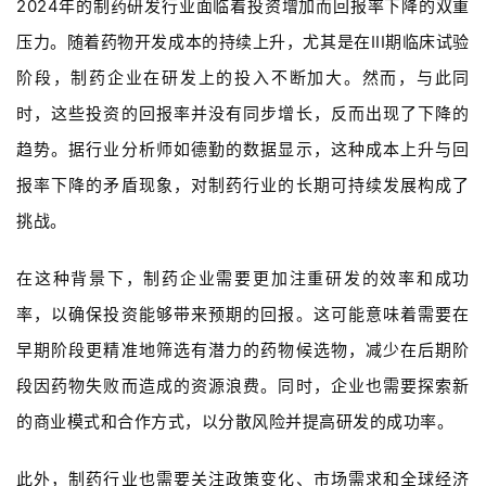
2024年的制药研发行业面临着投资增加而回报率下降的双重
资
压力。随着药物开发成本的持续上升，尤其是在III期临床试验
平
台
阶段，制药企业在研发上的投入不断加大。然而，与此同
登录
注册
时，这些投资的回报率并没有同步增长，反而出现了下降的
药
趋势。据行业分析师如德勤的数据显示，这种成本上升与回
时
代
报率下降的矛盾现象，对制药行业的长期可持续发展构成了
学
挑战。
苑
在这种背景下，制药企业需要更加注重研发的效率和成功
A
率，以确保投资能够带来预期的回报。这可能意味着需要在
l
l
早期阶段更精准地筛选有潜力的药物候选物，减少在后期阶
E
段因药物失败而造成的资源浪费。同时，企业也需要探索新
n
的商业模式和合作方式，以分散风险并提高研发的成功率。
g
l
i
此外，制药行业也需要关注政策变化、市场需求和全球经济