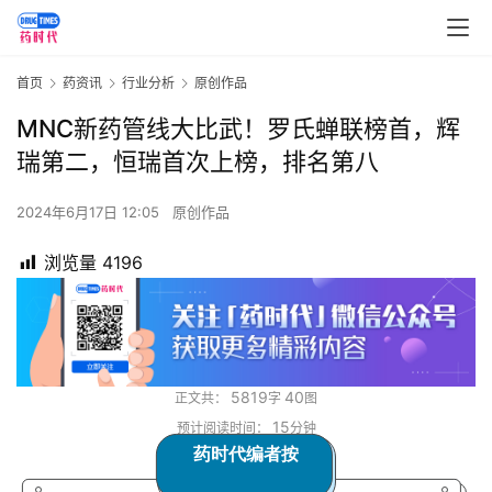
首页
药资讯
行业分析
原创作品
MNC新药管线大比武！罗氏蝉联榜首，辉
瑞第二，恒瑞首次上榜，排名第八
2024年6月17日 12:05
原创作品
浏览量
4196
5819
40
正文共：
字
图
15
预计阅读时间：
分钟
药时代编者按