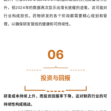
药
升，但2024年的数据再次显示出增长放缓的迹象，这可能对
资
讯
行业构成担忧。药物研发的各个阶段都需要精心规划和管
理，以确保研发管线的健康和可持续性。
视
频
专
区
06
精
彩
活
投资与回报
动
B
研发成本持续上升，而投资回报率下降，这对制药行业的可
D
投
持续性构成挑战。
融