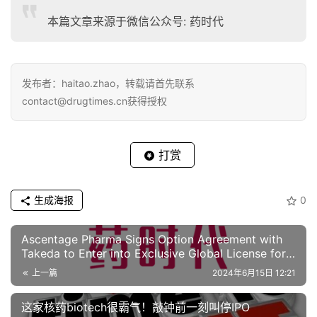
本篇文章来源于微信公众号: 药时代
衷心感谢!
药时代官方网站:www.drugtimes.cn
联系方式:
发布者：haitao.zhao，转载请首先联系
contact@drugtimes.cn获得授权
打赏
生成海报
0
Ascentage Pharma Signs Option Agreement with
Takeda to Enter into Exclusive Global License for
Olverembatinib, a Third-Generation BCR-ABL
上一篇
2024年6月15日 12:21
Tyrosine Kinase Inhibitor (TKI)
这家核药biotech很霸气！敲钟前一刻叫停IPO