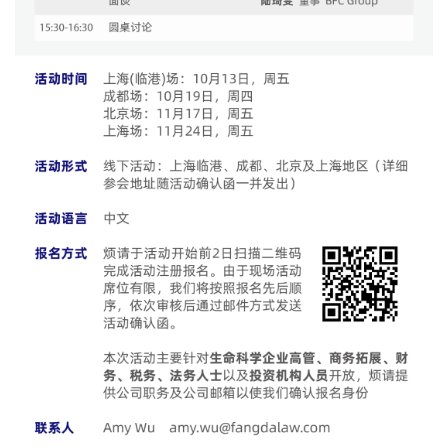
精
彩
活
动
B
D
投
融
资
平
台
登录
注册
药
时
代
学