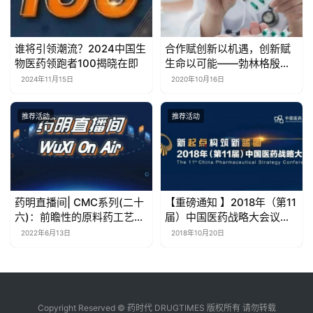
谁将引领潮流？2024中国生
合作赋创新以机遇，创新赋
物医药领跑者100揭晓在即
生命以可能——勃林格殷格
翰举办以“外部合作”为主题
2024年11月15日
2020年10月16日
的网络研讨会
推荐活动
推荐活动
药明直播间| CMC系列(二十
【重磅通知 】2018年（第11
六)：前瞻性的原料药工艺研
届）中国医药战略大会议程
发方案加速临床研究用药供
公布
2022年6月13日
2018年10月20日
应
Copyright Reserved © 药时代 DRUGTIMES 版权所有 请勿转载