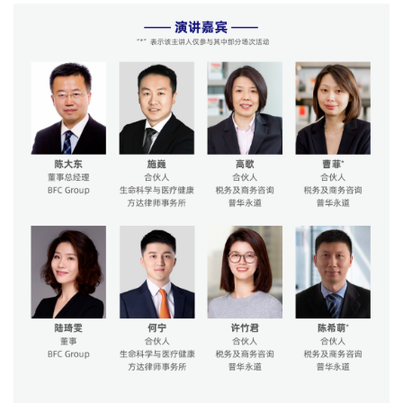
苑
A
l
l
E
n
g
l
i
s
h
联
系
我
们