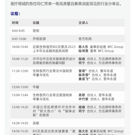
首
页
药
资
讯
视
频
专
区