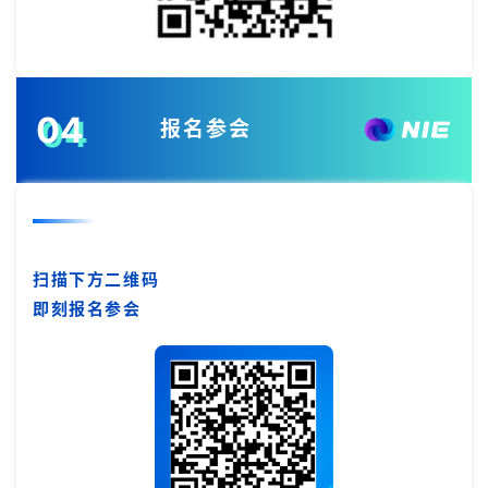
l
i
s
h
04
报名参会
联
系
我
们
扫描下方二维码
即刻报名参会