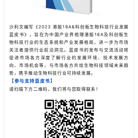
投
融
资
沙利文编写《2023 港股18A&科创板生物科技行业发展
平
蓝皮书》，旨在为中国产业界梳理港股18A及科创板生
台
登录
注册
物科技行业的生态系统和产业发展格局，进一步为市场
关注者提供行业前沿洞见。蓝皮书的发布与交流活动将
药
促进市场各方深度了解行业的发展环境、技术发展方
时
向、市场机会等，与市场各方共绘生物科技领域未来趋
代
势，携手推动生物科技行业可持续发展。
学
【参与支持蓝皮书】
苑
请扫描下方二维码，我们将与您取得联系！
A
l
l
E
n
g