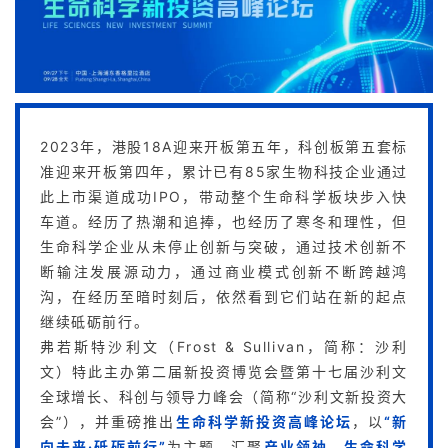
2023年，港股18A迎来开板第五年，科创板第五套标
准迎来开板第四年，累计已有85家生物科技企业通过
此上市渠道成功IPO，带动整个生命科学板块步入快
车道。经历了热潮和追捧，也经历了寒冬和理性，但
生命科学企业从未停止创新与突破，通过技术创新不
断输注发展源动力，通过商业模式创新不断跨越鸿
沟，在经历至暗时刻后，依然看到它们站在新的起点
继续砥砺前行。
弗若斯特沙利文（Frost & Sullivan，简称：沙利
文）特此主办第二届新投资博览会暨第十七届沙利文
全球增长、科创与领导力峰会（简称“沙利文新投资大
会”），并重磅推出
生命科学新投资高峰论坛
，以
“新
向未来·砥砺前行”
为主题，汇聚
产业领袖、生命科学