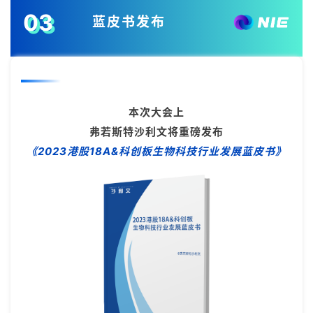
页
03
蓝皮书发布
药
资
讯
本次大会上
视
弗若斯特沙利文将重磅发布
频
专
《2023港股18A&科创板生物科技行业发展蓝皮书》
区
精
彩
活
动
B
D