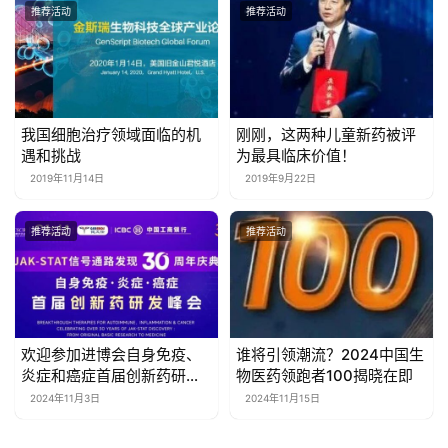
推荐活动
推荐活动
我国细胞治疗领域面临的机
刚刚，这两种儿童新药被评
遇和挑战
为最具临床价值！
2019年11月14日
2019年9月22日
推荐活动
推荐活动
欢迎参加进博会自身免疫、
谁将引领潮流？2024中国生
炎症和癌症首届创新药研发
物医药领跑者100揭晓在即
峰会暨JAK-STAT信号通路
2024年11月3日
2024年11月15日
发现30周年庆典！