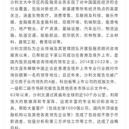
沙利文大中华区的投融资业务实现了对中国国民经济的全
行业覆盖，包括对新经济、新基建等所有经济热点的高度
关注，涵盖生物医疗、消费零售、互联网及科技、娱乐传
媒、金融服务及金融科技、双碳环保、机械制造、能源电
力、地产物业、矿产资源、基础设施、汽车出行、物流运
输、轨道交通、船舶航运、航空航天、农林牧渔、工业材
料、建筑工程、教育培训等。
沙利文团队为企业领袖及其管理团队开展投融资顾问咨询
服务以来，已帮助近千家公司成功在香港及境外上市，是
国内投资战略咨询领域的领军企业。2014至2022年，沙
利文连年蝉联中国企业赴香港及境外上市专业行业顾问市
场份额第一名的领导地位；且近年来，沙利文报告也被广
泛引用于业内领先的A股、科创板等上市公司的招股文件、
一级和二级市场研究报告及其他资本市场公示文件中。
62年以来，沙利文通过其遍布全球的近50个办公室，利用
强大的数据库和专家库、运用丰富的专业知识和咨询工
具，帮助大量客户（包括全球1000强公司、国内外顶级金
融机构以及其他各类领先企业等）完成了包括但不限于尽
职调查、估值分析和第三方评估工作等工作，达成了战略
目标。