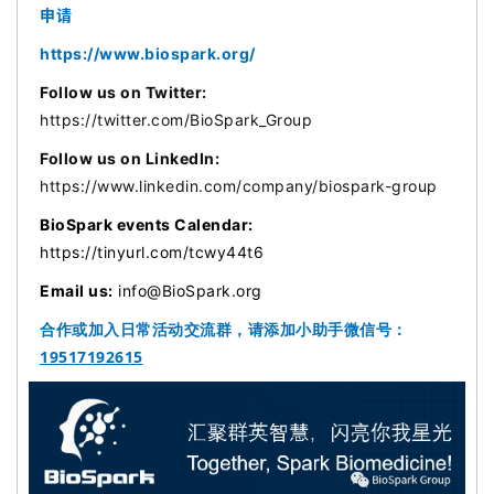
i
申请
s
https://www.biospark.org/
h
Follow us on Twitter:
https://twitter.com/BioSpark_Group
联
系
Follow us on LinkedIn:
我
https://www.linkedin.com/company/biospark-group
们
BioSpark events Calendar:
https://tinyurl.com/tcwy44t6
Email us:
info@BioSpark.org
合作或加入日常活动交流群，请添加小助手微信号：
19517192615