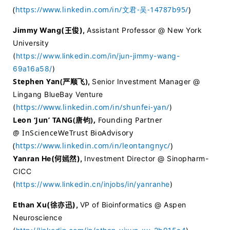
(
https://www.linkedin.com/in/文君-吴-14787b95/
)
Jimmy Wang(王俊)
,
Assistant Professor @ New York
University
(
https://www.linkedin.com/in/jun-jimmy-wang-
69a16a58/
)
Stephen Yan(严顺飞)
,
Senior Investment Manager @
Lingang BlueBay Venture
https://www.linkedin.com/in/shunfei-yan/
(
)
Leon ‘Jun’ TANG(唐钧
),
Founding Partner
@ InScienceWeTrust BioAdvisory
(
https://www.linkedin.com/in/leontangnyc/
)
Yanran He(何嫣然)
,
Investment Director @ Sinopharm-
CICC
(
https://www.linkedin.cn/injobs/in/yanranhe
)
首
Ethan Xu(徐亦迅)
,
VP of Bioinformatics @ Aspen
页
Neuroscience