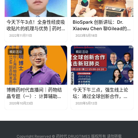
今天下午3点！全身性经皮吸
BioSpark 创新讲坛：Dr.
收贴片的机理与优势 | 药时
Xiaowu Chen 聊Gilead的成
代直播间第123期
长及药物研发技术 | 药时代
2022年11月11日
2023年5月18日
直播间
精彩活动
精彩活动
博腾药时代直播间｜药物结
今天下午三点，强生线上论
晶专题（一）：计算辅助溶
坛：通过全球创新合作，抗
剂选择和通过结晶工艺控制
击新冠肺炎
2020年10月23日
2020年5月12日
药物晶型
Copyright Reserved © 药时代 DRUGTIMES 版权所有 请勿转载