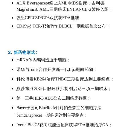
ALX Evorapacept终止AML/MDS临床，吉利德
Magrolimab AML三期临床ENHANCE-2暂停入组；
强生GPRC5D/CD3双抗获FDA批准；
CD19γ/δ TCR-T治疗r/r DLBCL一期数据首次公布；
2. 新
：
药物形式
mRNA体内编辑造血干细胞；
诺华与Ionis合作开发新一代Lpa靶向药物；
科伦博泰KB264治疗TNBC三期临床达到主要终点；
默沙东PCSK9口服环肽抑制剂启动三项三期临床；
第一三共HER3 ADC公布二期临床数据；
Bayer子公司BlueRock针对帕金森症的细胞疗法
bemdaneprocel一期临床达到主要终点；
Iveric Bio C5靶向核酸适配体获得FDA批准治疗GA；