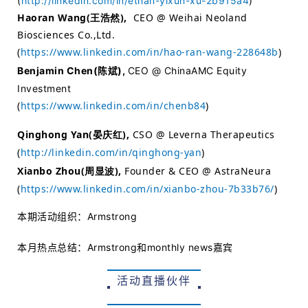
(
http://linkedin.com/in/ethan-yixun-xu-2b915a4
)
Haoran Wang(王浩然)
,
CEO @ Weihai Neoland
药
Biosciences Co.,Ltd.
资
(
https://www.linkedin.com/in/hao-ran-wang-228648b
)
讯
Benjamin Chen(陈斌),
CEO @ ChinaAMC Equity
Investment
视
(
https://www.linkedin.com/in/chenb84
)
频
专
Qinghong Yan(晏庆红)
,
CSO @ Leverna Therapeutics
区
(
http://linkedin.com/in/qinghong-yan
)
Xianbo Zhou(周显波)
,
Founder & CEO @ AstraNeura
精
(
https://www.linkedin.com/in/xianbo-zhou-7b33b76/
)
彩
活
本期活动组织：
Armstrong
动
本月热点总结：Armstrong和monthly news嘉宾
B
活动直播伙伴
D
投