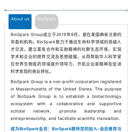
融
资
平
About us
BioSpark
台
登录
注册
BioSpark Group成立于2019年8月，是在美国麻省注册的
药
非盈利机构。BioSpark致力于推动生命科学领域的高级人
时
才交流，建立富有合作和互助精神的社群生态环境，实现
代
学术和企业的跨界交流及思想碰撞，从而帮助华人科学家
学
在世界生物医药领域提升领导力、开拓企业家精神及促进
苑
科学发现的商业转化。
BioSpark Group is a non-profit corporation registered
A
in Massachusetts of the United States. The purpose
l
of BioSpark Group is to establish a biotechnology
l
ecosystem with a collaborative and supportive
E
scholar network, promote leadership and
n
entrepreneurship, and facilitate scientific translation.
g
l
成为BioSpark会员：
BioSpark期待您的加入–会员推荐与