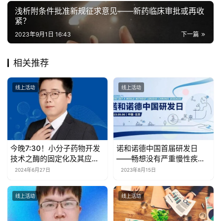
浅析附条件批准新规征求意见——新药临床审批或再收
紧？
2023年9月1日 16:43
下一篇
相关推荐
线上活动
线上活动
今晚7:30！小分子药物开发
诺和诺德中国首届研发日
技术之酶的固定化及其应用 |
——畅想没有严重慢性疾病
博腾·药时代直播间
的未来【9月6日，药时代直
2024年6月27日
2023年8月15日
播间，不见不散！】
线上活动
线上活动