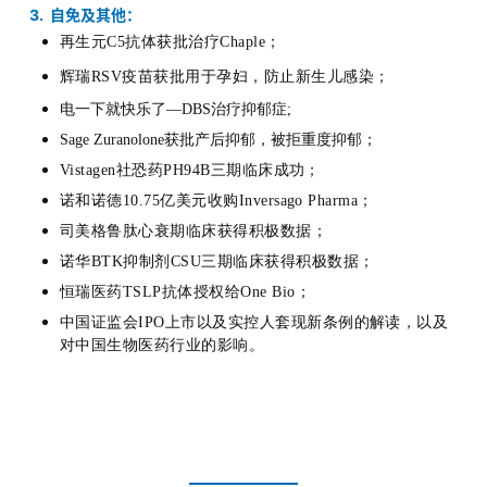
3. 自免及其他
：
再生元C5抗体获批治疗Chaple；
辉瑞RSV疫苗获批用于孕妇，防止新生儿感染；
电一下就快乐了—DBS治疗抑郁症
;
Sage Zuranolone获批产后抑郁，被拒重度抑郁；
Vistagen社恐药PH94B三期临床成功；
诺和诺德10.75亿美元收购Inversago Pharma；
司美格鲁肽心衰期临床获得积极数据；
诺华BTK抑制剂CSU三期临床获得积极数据；
恒瑞医药TSLP抗体授权给One Bio；
中国证监会IPO上市以及实控人套现新条例的解读，以及
对中国生物医药行业的影响。