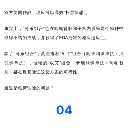
资
讯
双方协同作战，理应可以高效“扫黑除恶”。
视
事实上，“可乐组合
”
也在晚期肾脏和子宫内膜癌两个癌种中
频
取得不错的成绩，并获得了FDA批准的相应适应症。
专
区
除了“可乐组合
”
，黄金搭档“A+T”组合（阿替利珠单抗＋贝
伐珠单抗），恒瑞的“双艾
”
组合（卡瑞利珠单抗＋阿帕替
精
彩
尼）都在反复验证这套方案的可行性。
活
动
难道是临床试验的问题？
B
04
D
投
融
资