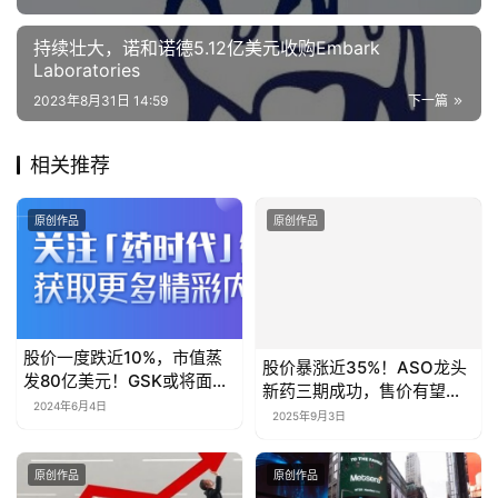
持续壮大，诺和诺德5.12亿美元收购Embark
Laboratories
2023年8月31日 14:59
下一篇
相关推荐
原创作品
原创作品
股价一度跌近10%，市值蒸
股价暴涨近35%！ASO龙头
发80亿美元！GSK或将面临
新药三期成功，售价有望大
巨额索赔
幅下降
2024年6月4日
2025年9月3日
原创作品
原创作品