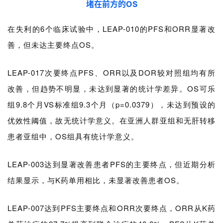
堵在前方的OS
平
台
登录
注册
在失利的6个临床试验中，LEAP-010的PFS和ORR显著改
善，但未达主要终点OS。
药
时
LEAP-017次要终点PFS、ORR以及DOR较对照组均有所
代
学
改善，但趋势不明显，未达到显著
的统计学差异。OS可乐
苑
组9.8个月VS标准组9.3个月（p=0.0379），未达到预设的
优效性阈值，故无统计学意义。在亚洲人群亚组和无肝转移
A
患者亚组中，OS组具有统计学意义。
l
l
E
LEAP-003达到显著改善患者PFS的主要终点，但近期分析
n
结果显示，与K药单用相比，未显著改善患者OS。
g
l
LEAP-007达到PFS主要终点和ORR次要终点，ORR从K药
i
s