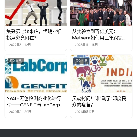
集采第七轮来临，恒瑞业绩
从实验室到百亿美元：
拐点究竟何在？
Metsera如何用三年跑完生
物科技的马拉松？
2022年7月12日
2025年11月15日
原创作品
原创作品
NASH无创检测商业化进行
灵魂拷问！谁“动了”印度民
时——GENFIT与LabCorp共
众的疫苗？
同迎击NASH临床诊断痛点
2020年9月30日
2021年5月7日