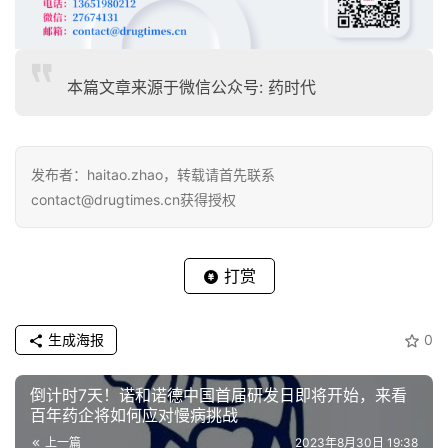
策略（药怪站住）
8.“可乐”组合再败UC，会否重蹈PD-L1/TGFβ双抗覆辙，从
本篇文章来源于微信公众号: 药时代
机制浅析原因（Biotech前瞻）
9.临床和统计学视角解读LEAP-002研究（医统江湖）
发布者：haitao.zhao，转载请首先联系
10.【2023 WCGIC TOP TALK】Dr. Akihito Kawazoe解
contact@drugtimes.cn获得授权
读LEAP-017研究：前路漫漫，成败共勉（肿瘤资讯）
打赏
生成海报
0
倒计时7天！诺和诺德中国首届研发日即将开始，来看
百年药企将如何应对慢病挑战
上一篇
2023年8月30日 19:38