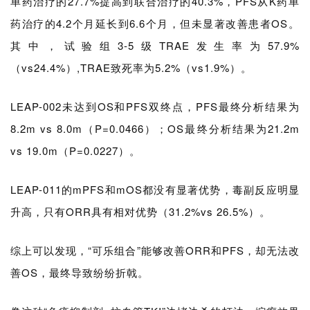
单药治疗的27.7%提高到联合治疗的40.3%，PFS从K药单
h
药治疗的4.2个月延长到6.6个月，但未显著改善患者OS。
其中，试验组3-5级TRAE发生率为57.9%
联
系
（vs24.4%）,TRAE致死率为5.2%（vs1.9%）。
我
们
LEAP-002未达到OS和PFS双终点，PFS最终分析结果为
8.2m vs 8.0m（P=0.0466）；OS最终分析结果为21.2m
vs 19.0m（P=0.0227）。
LEAP-011的mPFS和mOS都没有显著优势，毒副反应明显
升高，只有ORR具有相对优势（31.2%vs 26.5%）。
综上可以发现，“可乐组合
”
能够改善ORR和PFS，却无法改
善OS，最终导致纷纷折戟。