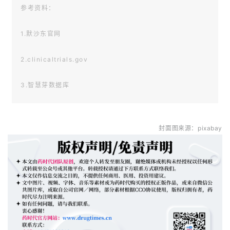
参考资料：
1.默沙东官网
2.clinicaltrials.gov
3.智慧芽数据库
4.Future Medicine 官网
封面图来源：pixabay
5.可乐组合针对头颈部鳞癌再遭III期研究失利&跌宕起伏的
LEAP系列研究（盘点167）（IO笔记）
6.【快讯】LEAP-003宣告失败，可乐组合再遇滑铁卢！（复
旦肿瘤医院黑色素瘤中心）
7.全面解析“可乐”Leap 系列研究，揭秘“PDX＋抗血管”治疗