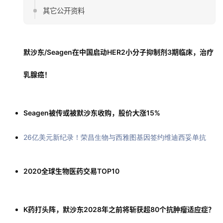
其它公开资料
默沙东/Seagen在中国启动HER2小分子抑制剂3期临床，治疗
乳腺癌！
Seagen被传或被默沙东收购，股价大涨15%
26亿美元新纪录！荣昌生物与西雅图基因签约维迪西妥单抗
2020全球生物医药交易TOP10
K药打头阵，默沙东2028年之前将斩获超80个抗肿瘤适应症？