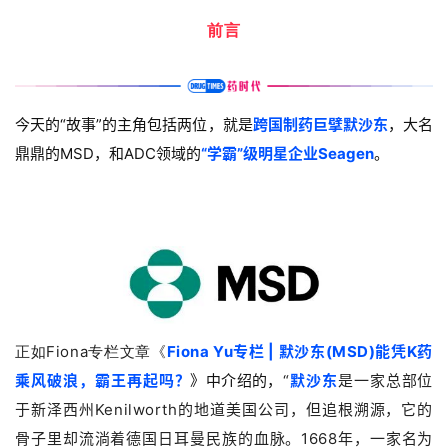
前言
今天的“故事”的主角包括两位，就是
跨国制药巨擘默沙东
，大名
鼎鼎的MSD，和ADC领域的
“学霸”级明星企业Seagen
。
正如Fiona专栏文章《
Fiona Yu专栏 | 默沙东(MSD)能凭K药
乘风破浪，霸王再起吗？
》中介绍的，
“
默沙东
是一家总部位
于新泽西州Kenilworth的地道美国公司，但追根溯源，它的
骨子里却流淌着德国日耳曼民族的血脉。1668年，一家名为