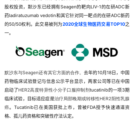
股权投资，默沙东已经拥有Seagen的靶向LIV-1的在研ADC新
药ladiratuzumab vedotin和其它针对同一靶点的在研ADC新药
的50/50权利。此交易被列为
2020全球生物医药交易TOP10
之
一
。
首
默沙东与Seagen还有其它方面的合作。
去年的10月18日，中国
页
药物临床试验登记与信息公示平台显示，两家公司等已在中国
启动了
HER2高度特异性小分子口服抑制剂
tucatinib的一项3期
药
资
临床试验，目标适应症是
治疗局部晚期或转移性HER2阳性乳腺
讯
癌
。Tucatinib已在美国获批上市，曾被FDA授予快速通道资
格、孤儿药资格和突破性疗法认定。
视
频