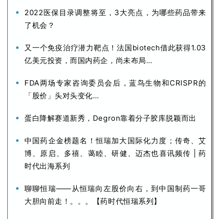
2022医保目录调整将至，3大亮点，为哪些药品带来
了机会？
又一个免疫治疗潜力靶点！法国biotech借此获得1.03
亿美元投资，而国内药企，尚未布局…
FDA两场专家咨询委员会后，蓝鸟生物和CRISPR的
「股价」头对头变化…
蛋白降解赛道新秀，Degron靠着分子胶库脱颖而出
中国药企金榜题名！恒瑞加大国际化力度；传奇、艾
博、原启、多禧、蔼睦、研健、迈杰也喜讯频传 | 药
时代出海系列
聊聊恒瑞——从恒瑞向左股价向右，到中国制药一哥
大胆向前走！。。。【药时代恒瑞系列】