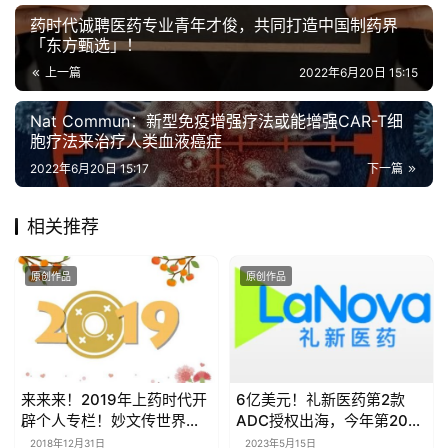
药时代诚聘医药专业青年才俊，共同打造中国制药界
「东方甄选」！
上一篇
2022年6月20日 15:15
Nat Commun：新型免疫增强疗法或能增强CAR-T细
胞疗法来治疗人类血液癌症
2022年6月20日 15:17
下一篇
相关推荐
原创作品
原创作品
来来来！2019年上药时代开
6亿美元！礼新医药第2款
辟个人专栏！妙文传世界，
ADC授权出海，今年第20笔
一朝天下闻！
了…
2018年12月31日
2023年5月15日