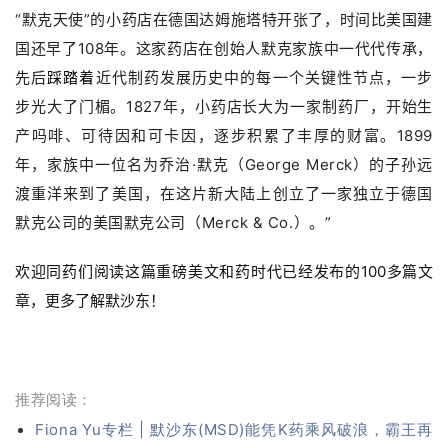
“默克天使”的小药店在德国达姆施塔特开张了，时间比美国建
国还早了108年。这家药店在创始人默克家族中一代代传承，
先后
踩踏着
近代制药发展历史中的每一个关键性节点，一步
步光大了门楣。1827年，小药店长大为一家制药厂，开始生
产吗啡、可待因和可卡因，逐步积累了丰厚的财富。1899
年，家族中一位名为乔治·默克（George Merck）的子孙远
渡重洋来到了美国，在这片新大陆上创立了一家独立于德国
默克公司的美国默克公司（Merck & Co.）。”
欢迎同药们阅读这篇重磅美文和药时代已经发布的100多篇文
章，更多了解默沙东！
推荐阅读：
Fiona Yu专栏 | 默沙东(MSD)能凭K药乘风破浪，霸王再