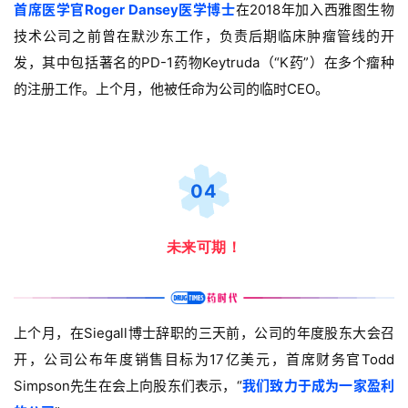
首席医学官Roger Dansey医学博士
在2018年加入西雅图生物
代
学
技术公司之前曾在默沙东工作，负责后期临床肿瘤管线的开
苑
发，其中包括著名的PD-1药物Keytruda（“K药”）在多个瘤种
的注册工作。上个月，他被任命为公司的临时CEO。
A
l
l
E
04
n
g
l
未来可期！
i
s
h
上个月，在Siegall博士辞职的三天前，公司的年度股东大会召
联
开，公司公布年度销售目标为17亿美元，首席财务官Todd
系
Simpson先生在会上向股东们表示，“
我们致力于成为一家盈利
我