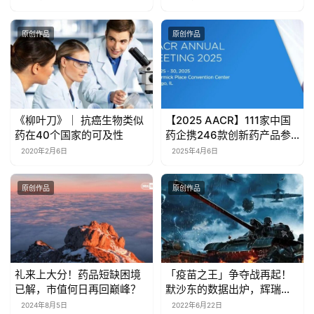
原创作品
原创作品
《柳叶刀》｜ 抗癌生物类似
【2025 AACR】111家中国
药在40个国家的可及性
药企携246款创新药产品参
加！2025年AACR大会来
2020年2月6日
2025年4月6日
临，值得关注的10大亮点
原创作品
原创作品
礼来上大分！药品短缺困境
「疫苗之王」争夺战再起！
已解，市值何日再回巅峰？
默沙东的数据出炉，辉瑞要
头痛了吗？
2024年8月5日
2022年6月22日