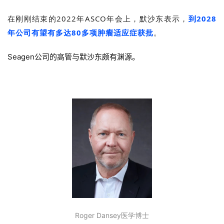
专
区
在刚刚结束的2022年ASCO年会上，
默沙东表示，
到2028
年公司有望有多达80多项肿瘤适应症获批
。
精
彩
Seagen公司的高管与默沙东颇有渊源。
活
动
B
D
投
融
资
平
台
登录
注册
药
Roger Dansey医学博士
时