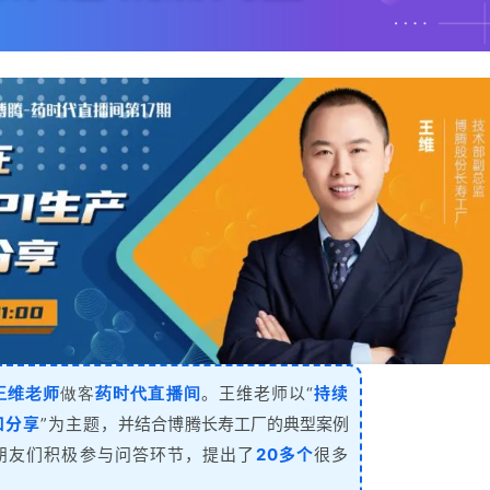
王维老师
做客
药时代直播间
。王维老师以“
持续
和分享
”为主题，
并结合博腾长寿工厂的典型案例
朋友们积极参与问答环节，提出了
20多个
很多