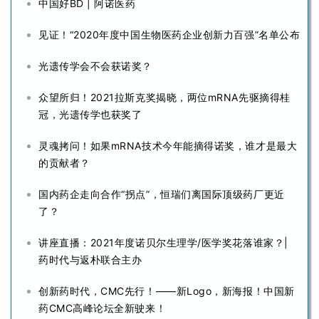
中国好BD | 阿诺医药
见证！“2020年度中国生物医药企业创新力百强”名单公布
光遗传学会不会获诺奖？
众望所归！2021拉斯克奖揭晓，两位mRNA先驱摘得桂
冠，光遗传学也获奖了
灵魂拷问！如果mRNA技术今年能摘得诺奖，谁才是最大
的贡献者？
国内药企走向合作“拐点”，恒瑞们离国际顶级药厂更近
了？
讲座直播：2021年度诺贝尔生理学/医学奖花落谁家？|
药时代与返朴联合主办
创新药时代，CMC先行！——新Logo，新海报！中国新
药CMC高峰论坛全新驶来！