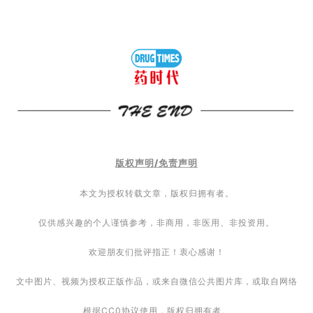
首
页
药
资
讯
版权声明/免责声明
视
本文为授权转载文章，版权归拥有者。
频
仅供感兴趣的个人谨慎参考，非商用，非医用、非投资用。
专
区
欢迎朋友们批评指正！衷心感谢！
精
文中图片、视频为授权正版作品，或来自微信公共图片库，或取自网络
彩
根据CC0协议使用，版权归拥有者。