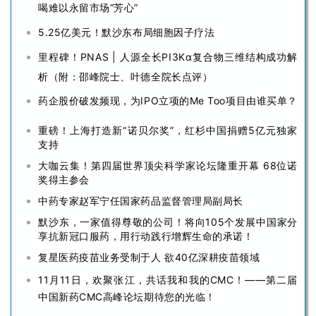
l
喝难以永留市场“芳心”
l
5.25亿美元！默沙东布局细胞因子疗法
E
n
里程碑！PNAS | 人源全长PI3Kα复合物三维结构成功解
g
析（附：邵峰院士、叶德全院长点评）
l
药企股价破发频现，为IPO立项的Me Too项目由谁买单？
i
s
重磅！上海打造新“诺贝尔奖”，红杉中国捐赠5亿元独家
h
支持
大咖云集！第四届世界顶尖科学家论坛隆重开幕 68位诺
联
奖得主参会
系
中药专家赵军宁任国家药品监督管理局副局长
我
默沙东，一家值得尊敬的公司！将向105个发展中国家分
们
享抗新冠口服药，用行动践行增辉生命的承诺！
复星医药疫苗业务受制于人 欲40亿深耕疫苗领域
11月11日，欢聚张江，共话我和我的CMC！——第二届
中国新药CMC高峰论坛期待您的光临！