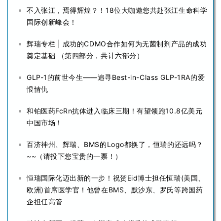
不入张江，焉得辉煌？！18位大咖邀您共赴张江生命科学
国际创新峰会！
辉瑞专栏 | 成功的CDMO合作如何为无菌制剂产品的成功
奠定基础 （第四部分，共计六部分）
GLP-1的前世今生——追寻Best-in-Class GLP-1RA的爱
恨情仇
和铂医药FcRn抗体进入临床三期！有望领跑10.8亿美元
中国市场！
百济神州、辉瑞、BMS的Logo都换了，恒瑞的还远吗？
~~（请投下您宝贵的一票！）
恒瑞国际化迈出新的一步！祝贺Eid博士担任恒瑞(美国、
欧洲)首席医学官！他曾在BMS、默沙东、罗氏等跨国药
企担任高管