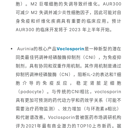
胞）。M2 巨噬细胞的失调导致纤维化。AUR300
可减少 M2 失调并减少炎性细胞因子，因此可能对自
身免疫和纤维化疾病具有重要的临床应用。预计
AUR300 的临床开发将于 2023 年上半年开始。
Aurinia的核心产品
Voclosporin
是一种新型的潜在
同类最佳钙调神经磷酸酶抑制剂（CNI），为免疫抑
制剂，具有协同和双重作用机制。其作用机制是通过
抑制钙调神经磷酸酶（CN），阻断IL-2的表达和T细
胞介导的免疫反应，稳定肾脏足细胞
（podocyte）。与传统的CNI相比，voclosporin
具有更加可预测的药代动力学和药效学关系（可能不
需要治疗药物监测）、效力增加（与环孢素a相比）
和代谢谱改善。Voclosporin曾被医药市场调研机构
评为2021年最有商业潜力的TOP10上市新药。据