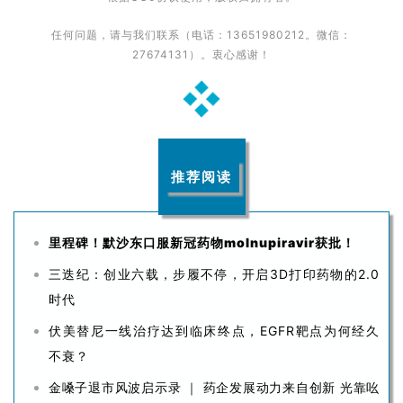
活
动
任何问题，请与我们联系（电话：13651980212。微信：
27674131）。衷心感谢！
B
D
投
融
资
推荐阅读
平
台
登录
注册
里程碑！默沙东口服新冠药物molnupiravir获批！
药
时
三迭纪：创业六载，步履不停，开启3D打印药物的2.0
代
时代
学
伏美替尼一线治疗达到临床终点，EGFR靶点为何经久
苑
不衰？
A
金嗓子退市风波启示录 ｜ 药企发展动力来自创新 光靠吆