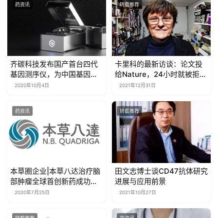
药资讯
转载推荐
齐碳科技发布国产首台四代
卡里科的最新访谈：论文投
基因测序仪，为中国基因测
给Nature，24小时就被拒
序市场加码
稿；10多年前，生物公司就
2020年10月4日
2021年12月31日
广泛布局mRNA疗法
药资讯
转载推荐
本草圈企业|本草八达治疗脑
田文志博士谈CD47抗体研究
部肿瘤全球首创新药成功完
进展与应用前景
成首例患者给药
2020年7月25日
2021年10月27日