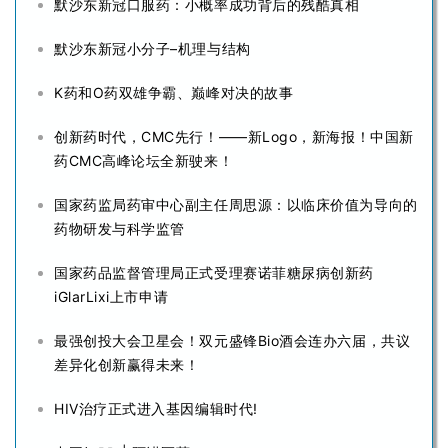
默沙东新冠口服药：小概率成功背后的残酷真相
默沙东新冠小分子–机理与结构
K药和O药双雄争霸、巅峰对决的故事
创新药时代，CMC先行！——新Logo，新海报！中国新
药CMC高峰论坛全新驶来！
国家药监局药审中心副主任周思源：以临床价值为导向的
药物研发与科学监管
国家药品监督管理局正式受理赛诺菲糖尿病创新药
iGlarLixi上市申请
最强创投大会卫星会！双元盛锋Bio酒会连办六届，共议
差异化创新赢得未来！
HIV治疗正式进入基因编辑时代!