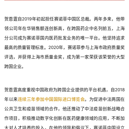
时
代
贺恩霆自2019年初起担任赛诺菲中国区总裁。两年多来，他带
学
苑
领公司年在华销售额连创新高，在跨国药企中名列前五，上海
分公司成为赛诺菲国内医药批发业务的唯一平台。他坚持追求
A
最高的质量管理标准。2020年，赛诺菲参与上海市政府质量奖
l
评选，并获得上海市质量金奖，成为第一家荣获该荣誉的大型
l
E
跨国企业。
n
g
l
贺恩霆高度重视中国政府为跨国企业提供的平台机遇，自2018
i
s
年以来
连续三年参加中国国际进口博览会
。为促进中法两国在
h
公共卫生和疫苗领域的合作，他还推动了中法疫苗创新战略合
作项目，积极推动数字化创新在医药健康领域的应用，不断加
联
大对人才培养的投入。在他的领导和倡议下，赛诺菲中国设立
系