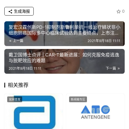
生成海报
0
复宏汉霖创新PD-1抑制剂斯鲁利单抗一线治疗鳞状非小
细胞肺癌国际多中心临床试验达到主要终点，上市注册
申请获NMPA受理
上一篇
2021年9月18日 11:11
戴卫国博士点评 | CAR-T最新进展：如何克服免疫逃逸
与脱靶效应的难题
2021年9月18日 11:11
下一篇
相关推荐
官网首发
新闻稿专区