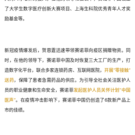
我
了大学生数字医疗创新大赛项目、上海生科院优秀青年人才奖
们
励基金等。
新冠疫情爆发后，贺恩霆迅速带领赛诺菲向疫区捐赠物资。同
时，在他的领导下，赛诺菲中国及时恢复三大工厂的生产，打
造数字化平台，联合多家连锁药房、互联网医院，
开展“零接触”
送药
，保障了患者急需药品的供应。为引导全社会关注医护人
员的职业健康和生命安全，赛诺菲
发起医护人员关怀计划“中国
医声”
。在疫情冲击影响下，赛诺菲中国仍创造了6款新产品上
市的佳绩。