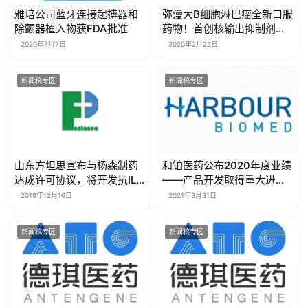
雅培公司蓝牙连接起搏器和
弥漫大B细胞淋巴瘤全新口服
除颤器植入物获FDA批准
药物！首创核输出抑制剂
XPOVIO® 又一新适应症有
2020年7月7日
2020年2月25日
望加速获批
新闻稿专区
新闻稿专区
山东方坦思宣布与杨森制药
​和铂医药公布2020年度业绩
达成许可协议，将开发抗IL-
——产品开发取得重大进
17A单克隆抗体并使其商业化
展，全年收入实现大幅增长
2019年12月16日
2021年3月31日
新闻稿专区
新闻稿专区