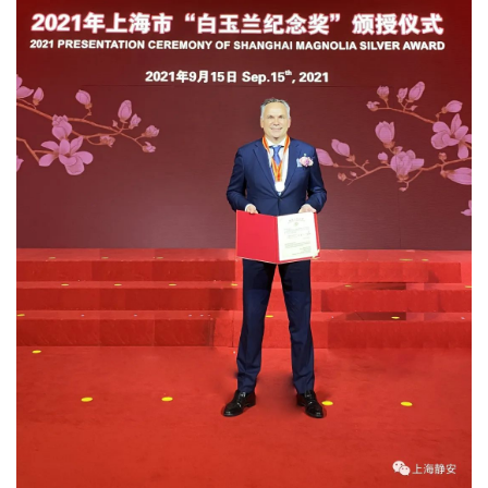
频
专
区
精
彩
活
动
B
D
投
融
资
平
台
登录
注册
药